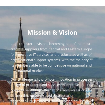
Mission & Vision
Cluj IT Cluster envisions becoming one of the most
credible suppliers from Central and Eastern Europe
for innovative IT services and products as well as of
organizational support systems, with the majority of
its members able to be competitive on national and
international markets.
Our challenge is to promote innovation in processes,
design of products and services to increase
competitiveness on international level, creation of a
partnership culture based on trust and
dependability, promotion of the Romanian IT market,