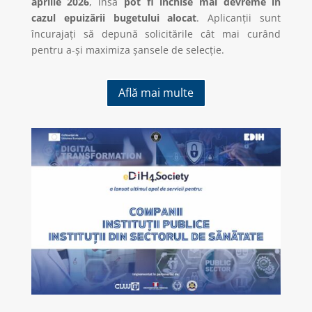
aprilie 2026
, însă
pot fi închise mai devreme în
cazul epuizării bugetului alocat
. Aplicanții sunt
încurajați să depună solicitările cât mai curând
pentru a-și maximiza șansele de selecție.
Află mai multe