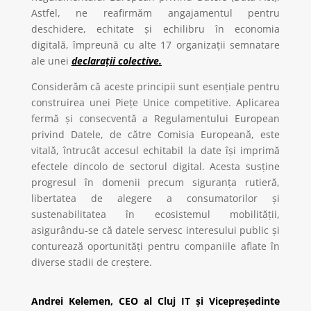
Astfel, ne reafirmăm angajamentul pentru
deschidere, echitate și echilibru în economia
digitală, împreună cu alte 17 organizații semnatare
ale unei
declarații colective.
Considerăm că aceste principii sunt esențiale pentru
construirea unei Piețe Unice competitive. Aplicarea
fermă și consecventă a Regulamentului European
privind Datele, de către Comisia Europeană, este
vitală, întrucât accesul echitabil la date își imprimă
efectele dincolo de sectorul digital. Acesta susține
progresul în domenii precum siguranța rutieră,
libertatea de alegere a consumatorilor și
sustenabilitatea în ecosistemul mobilității,
asigurându-se că datele servesc interesului public și
conturează oportunități pentru companiile aflate în
diverse stadii de creștere.
Andrei Kelemen, CEO al Cluj IT și Vicepreședinte