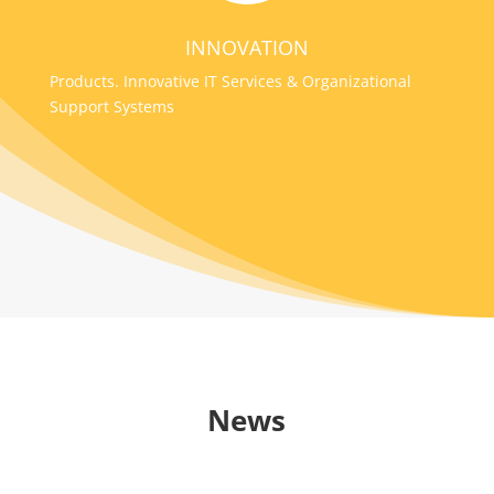
INNOVATION
Products. Innovative IT Services & Organizational
Support Systems
News