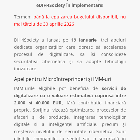
eDIH4Society în implementare!
Termen:
până la epuizarea bugetului disponibil, nu
mai târziu de 30 aprilie 2026
DIH4Society a lansat pe
19 ianuarie
, trei apeluri
dedicate organizațiilor care doresc să accelereze
procesul de digitalizare, să își consolideze
securitatea cibernetică și să adopte tehnologii
inovatoare.
Apel pentru Microîntreprinderi și IMM-uri
IMM-urile eligibile pot beneficia de
servicii de
digitalizare cu o valoare estimativă cuprinsă între
2.000 și 40.000 EUR
, fără contribuție financiară
proprie. Sprijinul vizează optimizarea proceselor de
afaceri și de producție, integrarea tehnologiilor
digitale și a inteligenței artificiale, precum și
creșterea nivelului de securitate cibernetică. Sunt
eligibile companiile cu sediul sau o sucursală în