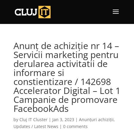
Anunț de achiziție nr 14 –
Servicii marketing pentru
derularea activitatii de
informare si
constientizare / 142698
Accelerator Digital – Lot 1
Campanie de promovare
FacebookAds
by
Cluj IT Cluster
|
Jan 3, 2023
|
Anunțuri achiziții
,
Updates / Latest News
|
0 comments