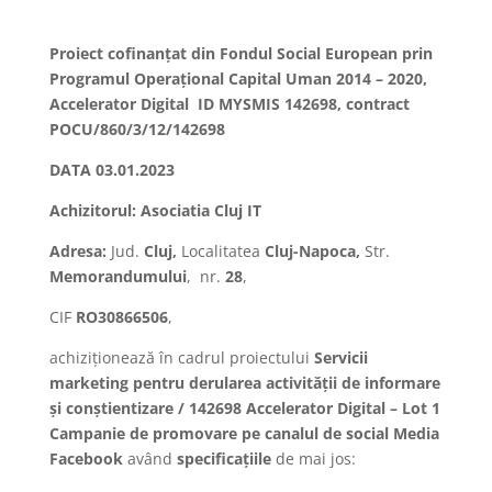
Proiect cofinanțat din Fondul Social European prin
Programul Operațional Capital Uman 2014 – 2020,
Accelerator Digital ID MYSMIS 142698, contract
POCU/860/3/12/142698
DATA 03.01.2023
Achizitorul: Asociatia Cluj IT
Adresa:
Jud.
Cluj
,
Localitatea
Cluj-Napoca
,
Str.
Memorandumului
,
nr.
28
,
CIF
RO30866506
,
achiziționează în cadrul proiectului
Servicii
marketing pentru derularea activității de informare
și conștientizare / 142698 Accelerator Digital – Lot 1
Campanie de promovare pe canalul de social Media
Facebook
având
specificațiile
de mai jos: