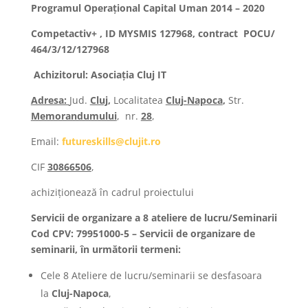
Programul Operațional Capital Uman 2014 – 2020
Competactiv+ , ID MYSMIS 127968, contract POCU/
464/3/12/127968
Achizitorul: Asociația Cluj IT
Adresa:
Jud.
Cluj
,
Localitatea
Cluj-Napoca
,
Str.
Memorandumului
,
nr.
28
,
Email:
futureskills@clujit.ro
CIF
30866506
,
achiziționează în cadrul proiectului
Servicii de organizare a 8 ateliere de lucru/Seminarii
Cod CPV:
79951000-5 – Servicii de organizare de
seminarii,
în următorii termeni:
Cele 8 Ateliere de lucru/seminarii se desfasoara
la
Cluj-Napoca
,