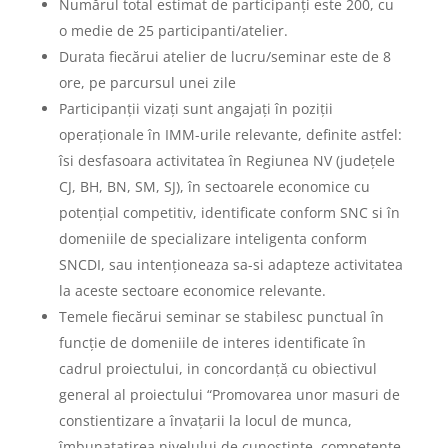
Numărul total estimat de participanți este 200, cu
o medie de 25 participanti/atelier.
Durata fiecărui atelier de lucru/seminar este de 8
ore, pe parcursul unei zile
Participanții vizați sunt angajați în poziții
operaționale în IMM-urile relevante, definite astfel:
îsi desfasoara activitatea în Regiunea NV (județele
CJ, BH, BN, SM, SJ), în sectoarele economice cu
potențial competitiv, identificate conform SNC si în
domeniile de specializare inteligenta conform
SNCDI, sau intenționeaza sa-si adapteze activitatea
la aceste sectoare economice relevante.
Temele fiecărui seminar se stabilesc punctual în
funcție de domeniile de interes identificate în
cadrul proiectului, in concordanță cu obiectivul
general al proiectului “Promovarea unor masuri de
constientizare a învațarii la locul de munca,
îmbunatațirea nivelului de cunostințe, competențe