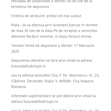
Perioada de valabilitate a ofertei: 60 de zile de la
termenul de depunere
Criteriu de atribuire: preţul cel mai scăzut
Plata : se va efectua prin virament bancar in termen
de max 30 zile de la data PV de recepție a serviciilor
aferente fiecărui seminar, in baza facturii emise.
Termen limită de depunere a ofertei: 17 februarie
2020
Depunerea ofertelor se face prin email la adresa
futureskills@clujit.ro
sau la adresa Asociatiei Cluj IT Str. Marinescu, nr. 23,
Clădirea Decanate, Etajul 3, 400689, Cluj-Napoca,
Romania
Informații suplimentare se pot obține prin email la
adresa futureskills@clujit.ro
sau la adresa Asociatiei Cluj IT Str. Marinescu, nr. 23,