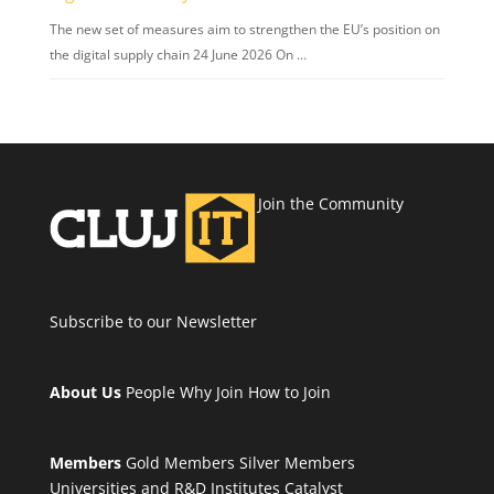
The new set of measures aim to strengthen the EU’s position on
the digital supply chain 24 June 2026 On …
Join the Community
Subscribe to our Newsletter
About Us
People
Why Join
How to Join
Members
Gold Members
Silver Members
Universities and R&D Institutes
Catalyst