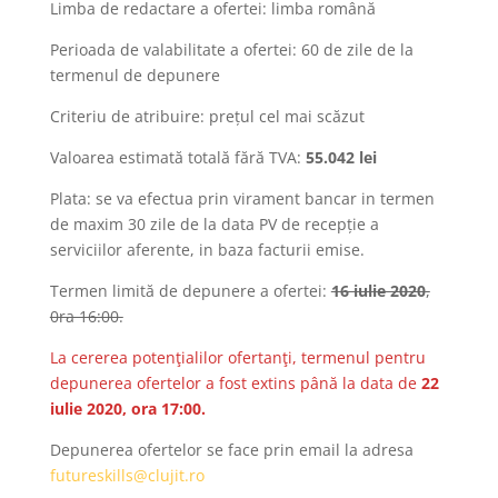
Limba de redactare a ofertei: limba română
Perioada de valabilitate a ofertei: 60 de zile de la
termenul de depunere
Criteriu de atribuire: prețul cel mai scăzut
Valoarea estimată totală fără TVA:
55.042 lei
Plata: se va efectua prin virament bancar in termen
de maxim 30 zile de la data PV de recepție a
serviciilor aferente, in baza facturii emise.
Termen limită de depunere a ofertei:
16 iulie 2020
,
0ra 16:00.
La cererea potenţialilor ofertanţi, termenul pentru
depunerea ofertelor a fost extins până la data de
22
iulie 2020, ora 17:00.
Depunerea ofertelor se face prin email la adresa
futureskills@clujit.ro