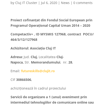
by
Cluj IT Cluster
|
Jul 6, 2020
|
News
|
0 comments
Proiect cofinanțat din Fondul Social European prin
Programul Operațional Capital Uman 2014 – 2020
Competactiv+ , ID MYSMIS 127968, contract POCU/
464/3/12/127968
Achizitorul: Asociația Cluj IT
Adresa:
Jud.
Cluj
,
Localitatea
Cluj-
Napoca
,
Str.
Memorandumului
,
nr.
28
,
Email:
futureskills@clujit.ro
CIF
30866506
,
achiziționează în cadrul proiectului
Servicii de organizare a 1 (unui) eveniment
prin
intermediul t
ehnologiilor de comunicare online sau