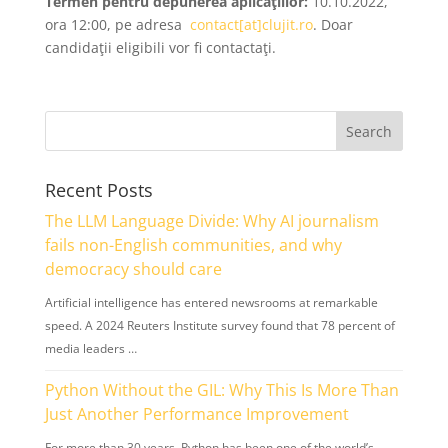
Termen pentru depunerea aplicaţiilor:
10.10.2022,
ora 12:00, pe adresa
contact[at]clujit.ro
. Doar
candidaţii eligibili vor fi contactaţi.
Recent Posts
The LLM Language Divide: Why AI journalism
fails non-English communities, and why
democracy should care
Artificial intelligence has entered newsrooms at remarkable
speed. A 2024 Reuters Institute survey found that 78 percent of
media leaders …
Python Without the GIL: Why This Is More Than
Just Another Performance Improvement
For more than 30 years, Python has been one of the world’s