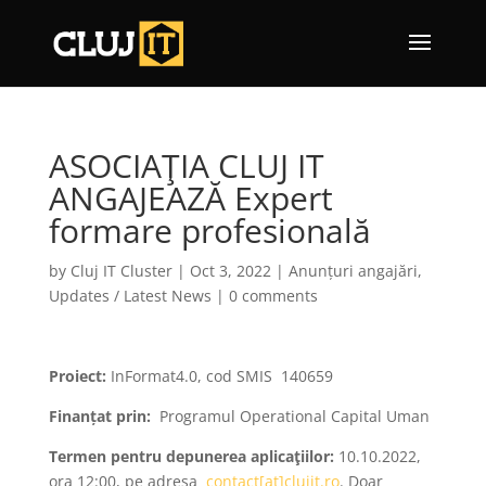
ASOCIAŢIA CLUJ IT
ANGAJEAZĂ Expert
formare profesională
by
Cluj IT Cluster
|
Oct 3, 2022
|
Anunțuri angajări
,
Updates / Latest News
|
0 comments
Proiect:
InFormat4.0, cod SMIS 140659
Finanțat prin:
Programul Operational Capital Uman
Termen pentru depunerea aplicaţiilor:
10.10.2022,
ora 12:00, pe adresa
contact[at]clujit.ro
. Doar