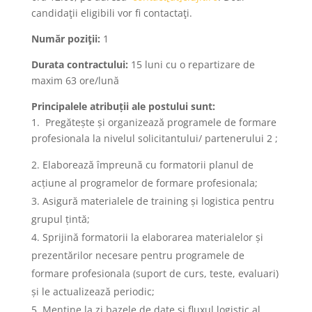
candidaţii eligibili vor fi contactaţi.
Număr poziţii:
1
Durata contractului:
15 luni cu o repartizare de
maxim 63 ore/lună
Principalele atribuții ale postului sunt:
1. Pregătește și organizează programele de formare
profesionala la nivelul solicitantului/ partenerului 2 ;
Elaborează împreună cu formatorii planul de
acțiune al programelor de formare profesionala;
Asigură materialele de training și logistica pentru
grupul țintă;
Sprijină formatorii la elaborarea materialelor și
prezentărilor necesare pentru programele de
formare profesionala (suport de curs, teste, evaluari)
și le actualizează periodic;
Menține la zi bazele de date și fluxul logistic al