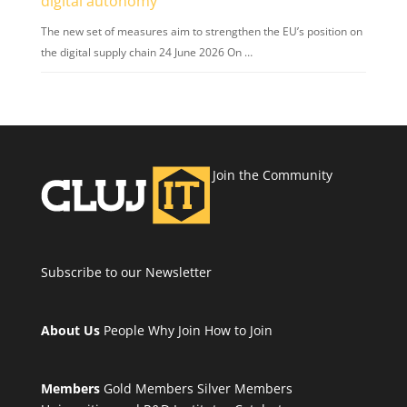
digital autonomy
The new set of measures aim to strengthen the EU’s position on
the digital supply chain 24 June 2026 On …
Join the Community
Subscribe to our Newsletter
About Us
People
Why Join
How to Join
Members
Gold Members
Silver Members