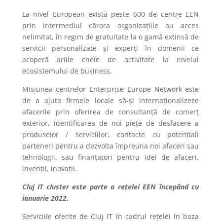
La nivel European există peste 600 de centre EEN
prin intermediul cărora organizațiile au acces
nelimitat, în regim de gratuitate la o gamă extinsă de
servicii personalizate și experți în domenii ce
acoperă ariile cheie de activitate la nivelul
ecosistemului de business.
Misiunea centrelor Enterprise Europe Network este
de a ajuta firmele locale să-și internaționalizeze
afacerile prin oferirea de consultanță de comerț
exterior, identificarea de noi piețe de desfacere a
produselor / serviciilor, contacte cu potențiali
parteneri pentru a dezvolta împreuna noi afaceri sau
tehnologii, sau finanțatori pentru idei de afaceri,
invenții, inovații.
Cluj IT cluster este parte a rețelei EEN începând cu
ianuarie 2022.
Serviciile oferite de Cluj IT în cadrul rețelei în baza