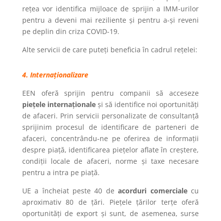
rețea vor identifica mijloace de sprijin a IMM-urilor
pentru a deveni mai reziliente și pentru a-și reveni
pe deplin din criza COVID-19.
Alte servicii de care puteți beneficia în cadrul rețelei:
4. Internaționalizare
EEN oferă sprijin pentru companii să acceseze
piețele internaționale
și să identifice noi oportunități
de afaceri. Prin servicii personalizate de consultanță
sprijinim procesul de identificare de parteneri de
afaceri, concentrându-ne pe oferirea de informații
despre piață, identificarea piețelor aflate în creștere,
condiții locale de afaceri, norme și taxe necesare
pentru a intra pe piață.
UE a încheiat peste 40 de
acorduri comerciale
cu
aproximativ 80 de țări. Piețele țărilor terțe oferă
oportunități de export și sunt, de asemenea, surse