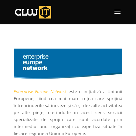
Enterprise Europe Network
este o inițiativă a Uniunii
Europene, fiind cea mai mare rețea care sprijină
întreprinderile să inoveze şi să-şi dezvolte activitatea
pe alte piețe, oferindu-le în acest sens servicii
specializate de sprijin care sunt acordate prin
intermediul unor organizații cu expertiză situate în
fiecare regiune a Uniunii Europene.