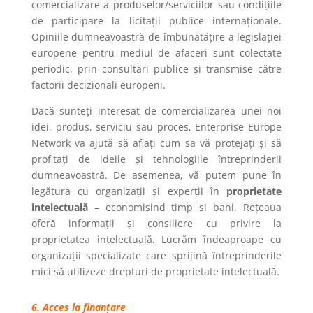
comercializare a produselor/serviciilor sau condițiile
de participare la licitații publice internaționale.
Opiniile dumneavoastră de îmbunătățire a legislației
europene pentru mediul de afaceri sunt colectate
periodic, prin consultări publice și transmise către
factorii decizionali europeni.
Dacă sunteți interesat de comercializarea unei noi
idei, produs, serviciu sau proces, Enterprise Europe
Network va ajută să aflați cum sa vă protejați și să
profitați de ideile și tehnologiile întreprinderii
dumneavoastră. De asemenea, vă putem pune în
legătura cu organizații și experții în
proprietate
intelectuală
– economisind timp si bani. Rețeaua
oferă informații și consiliere cu privire la
proprietatea intelectuală. Lucrăm îndeaproape cu
organizații specializate care sprijină întreprinderile
mici să utilizeze drepturi de proprietate intelectuală.
6. Acces la finanțare