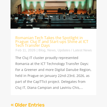
Romanian Tech Takes the Spotlight in
Prague: Cluj IT and Start-ups Shine at ICT
Tech Transfer Days
Feb 11, 2026
|
Blog
,
News
,
Updates / Latest News
The Cluj IT cluster proudly represented
Romania at the ICT Technology Transfer Days:
For a Greener and more Digital Danube Region,
held in Prague on January 22nd-23rd, 2026, as
part of the CapTTict project. Delegates from
Cluj IT, Diana Campian and Laviniu Chis,...
« Older Entries