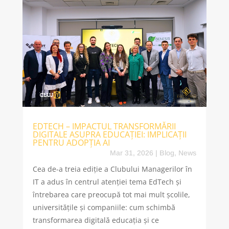
EDTECH – IMPACTUL TRANSFORMĂRII
DIGITALE ASUPRA EDUCAȚIEI: IMPLICAȚII
PENTRU ADOPȚIA AI
Mar 31, 2026
|
Blog
,
News
Cea de-a treia ediție a Clubului Managerilor în
IT a adus în centrul atenției tema EdTech și
întrebarea care preocupă tot mai mult școlile,
universitățile și companiile: cum schimbă
transformarea digitală educația și ce