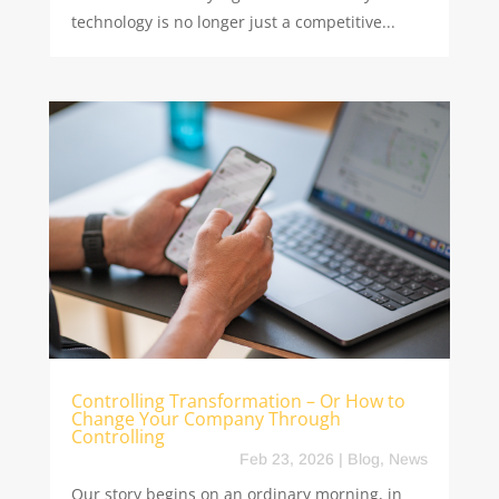
technology is no longer just a competitive...
Controlling Transformation – Or How to
Change Your Company Through
Controlling
Feb 23, 2026
|
Blog
,
News
Our story begins on an ordinary morning, in