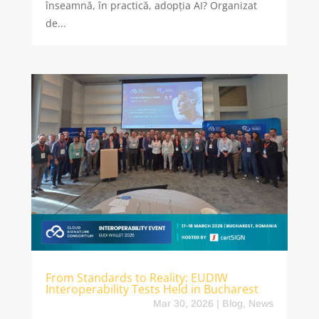
înseamnă, în practică, adopția AI? Organizat
de...
From Standards to Reality: EUDIW
Interoperability Tests Held in Bucharest
Mar 30, 2026
|
Blog
,
News