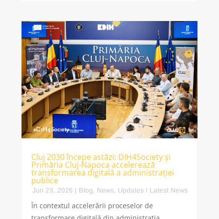
Cluj 2030 începe astăzi: DIH4Society și
Primăria Cluj-Napoca accelerează
transformarea digitală a administrației
publice
Jun 23, 2026
|
Blog
,
News
,
Updates / Latest News
În contextul accelerării proceselor de
transformare digitală din administrația