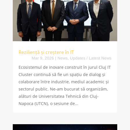
Reziliență și creștere în IT
Mar 9, 2026
|
News
,
Updates / Latest News
Ecosistemul de inovare construit în jurul Cluj IT
Cluster continuă să fie un spațiu de dialog și
colaborare între industrie, mediul academic și
sectorul public. Ne-am bucurat să organizăm,
alături de Universitatea Tehnică din Cluj-
Napoca (UTCN), o sesiune de...