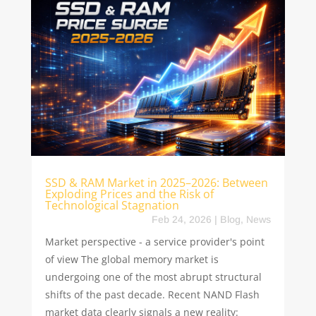
SSD & RAM Market in 2025–2026: Between
Exploding Prices and the Risk of
Technological Stagnation
Feb 24, 2026
|
Blog
,
News
Market perspective - a service provider's point
of view The global memory market is
undergoing one of the most abrupt structural
shifts of the past decade. Recent NAND Flash
market data clearly signals a new reality: