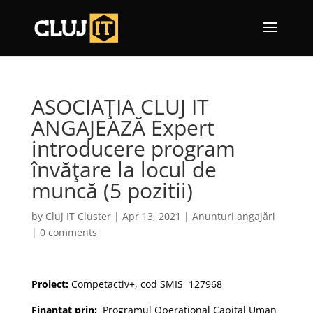
ASOCIAŢIA CLUJ IT
ANGAJEAZĂ Expert
introducere program
învăţare la locul de
muncă (5 pozitii)
by
Cluj IT Cluster
|
Apr 13, 2021
|
Anunțuri angajări
|
0 comments
Proiect:
Competactiv+, cod SMIS 127968
Finanțat prin:
Programul Operational Capital Uman