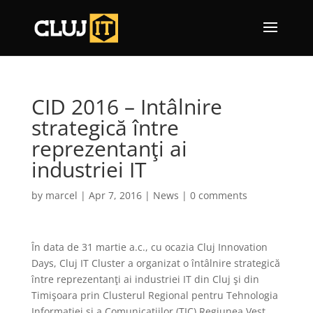
CID 2016 – Intâlnire
strategică între
reprezentanţi ai
industriei IT
by
marcel
|
Apr 7, 2016
|
News
|
0 comments
În data de 31 martie a.c., cu ocazia Cluj Innovation
Days, Cluj IT Cluster a organizat o întâlnire strategică
între reprezentanţi ai industriei IT din Cluj şi din
Timişoara prin Clusterul Regional pentru Tehnologia
Informaţiei şi a Comunicaţiilor (TIC) Regiunea Vest.