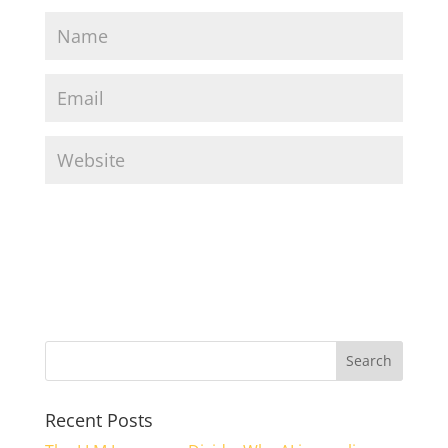
Recent Posts
The LLM Language Divide: Why AI journalism
fails non-English communities, and why
democracy should care
Artificial intelligence has entered newsrooms at remarkable
speed. A 2024 Reuters Institute survey found that 78 percent of
media leaders …
Python Without the GIL: Why This Is More Than
Just Another Performance Improvement
For more than 30 years, Python has been one of the world’s
most popular programming languages, powering everything
from web …