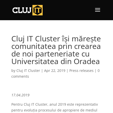
Cluj IT Cluster își mărește
comunitatea prin crearea
de noi parteneriate cu
Universitatea din Oradea
by
Cluj IT Cluster
|
Apr 22, 2019
|
Press releases
|
0
comments
17.04.2019
Pentru Cluj IT Cluster, anul 2019 este reprezentativ
pentru evoluția procesului de apropiere de mediul