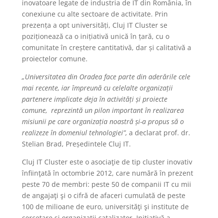
inovatoare legate de industria de IT din România, în
conexiune cu alte sectoare de activitate. Prin
prezența a opt universități, Cluj IT Cluster se
poziționează ca o inițiativă unică în țară, cu o
comunitate în creștere cantitativă, dar și calitativă a
proiectelor comune.
„Universitatea din Oradea face parte din aderările cele
mai recente, iar împreună cu celelalte organizații
partenere implicate deja în activități și proiecte
comune, reprezintă un pilon important în realizarea
misiunii pe care organizația noastră și-a propus să o
realizeze în domeniul tehnologiei”,
a declarat prof. dr.
Stelian Brad, Președintele Cluj IT.
Cluj IT Cluster este o asociaţie de tip cluster inovativ
înfiinţată în octombrie 2012, care numără în prezent
peste 70 de membri: peste 50 de companii IT cu mii
de angajaţi şi o cifră de afaceri cumulată de peste
100 de milioane de euro, universităţi şi institute de
cercetare şi organizaţii catalizator. Iniţiativă a