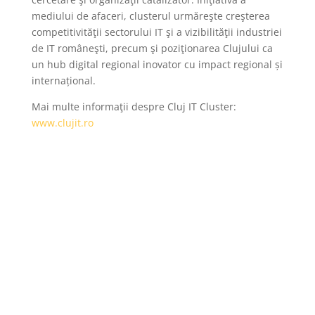
mediului de afaceri, clusterul urmăreşte creşterea
competitivităţii sectorului IT şi a vizibilităţii industriei
de IT româneşti, precum şi poziţionarea Clujului ca
un hub digital regional inovator cu impact regional și
internațional.
Mai multe informaţii despre Cluj IT Cluster:
www.clujit.ro
Submit a Comment
Your email address will not be published.
Required
fields are marked
*