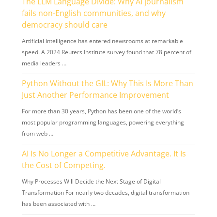
AI Is No Longer a Competitive Advantage. It Is
the Cost of Competing.
Why Processes Will Decide the Next Stage of Digital
Transformation For nearly two decades, digital transformation
has been associated with …
European digital identity tested in Cluj by
Babeș-Bolyai University: from student ID to
library card, through EUDI Wallet
While most discussions around the European Digital Identity
Wallet (EUDI Wallet) are still taking place at the level of strategy,
…
The European technological sovereignty
package – a change in the EU’s approach to
digital autonomy
The new set of measures aim to strengthen the EU’s position on