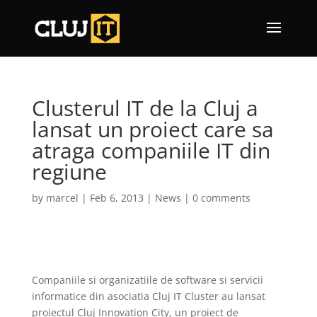
Clusterul IT de la Cluj a
lansat un proiect care sa
atraga companiile IT din
regiune
by
marcel
|
Feb 6, 2013
|
News
|
0 comments
Companiile si organizatiile de software si servicii
informatice din asociatia Cluj IT Cluster au lansat
proiectul Cluj Innovation City, un proiect de