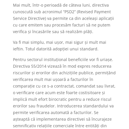
Mai mult, într-o perioadă de câteva luni, directiva
cunoscută sub acronimul “PSD2” (Revised Payment
Service Directive) va permite ca din aceleași aplicații
cu care emitem sau procesăm facturi să ne putem
verifica și încasările sau să realizăm plăți.
Va fi mai simplu, mai ușor, mai sigur și mult mai
ieftin. Totul datorită adopției unui standard.
Pentru sectorul instituțional beneficiile vor fi uriașe.
Directiva 55/2014 vizează în mod expres reducerea
riscurilor și erorilor din achizițiile publice, permițând
verificarea mult mai ușoară a facturilor în
comparație cu ce s-a contractat, comandat sau livrat,
o verificare care acum este foarte costisitoare și
implică mult efort birocratic pentru a reduce riscul
erorilor sau fraudelor. Introducerea standardului va
permite verificarea automată a facturilor. Se
așteaptă că implementarea directivei să încurajeze
semnificativ relațiile comerciale între entități din