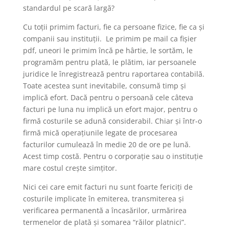
standardul pe scară largă?
Cu toții primim facturi, fie ca persoane fizice, fie ca și
companii sau instituții. Le primim pe mail ca fișier
pdf, uneori le primim încă pe hârtie, le sortăm, le
programăm pentru plată, le plătim, iar persoanele
juridice le înregistrează pentru raportarea contabilă.
Toate acestea sunt inevitabile, consumă timp și
implică efort. Dacă pentru o persoană cele câteva
facturi pe luna nu implică un efort major, pentru o
firmă costurile se adună considerabil. Chiar și într-o
firmă mică operațiunile legate de procesarea
facturilor cumulează în medie 20 de ore pe lună.
Acest timp costă. Pentru o corporație sau o instituție
mare costul crește simțitor.
Nici cei care emit facturi nu sunt foarte fericiți de
costurile implicate în emiterea, transmiterea și
verificarea permanentă a încasărilor, urmărirea
termenelor de plată și somarea “răilor platnici”.