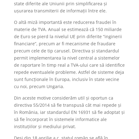
state diferite ale Uniunii prin simplificarea și
ușurarea transmiterii de informații între ele.
O altă miză importantă este reducerea fraudei în
materie de TVA. Anual se estimează că 150 miliarde
de Euro se pierd la nivelul UE prin diferite “inginerii
financiare”, precum ar fi mecanisme de fraudare
precum cele de tip carusel. Directiva și standardul
permit implementarea la nivel central a sistemelor
de raportare în timp real a TVA-ului care să identifice
repede eventualele probleme. Astfel de sisteme deja
sunt funcționale în Europa, inclusiv în state vecine
cu noi, precum Ungaria.
Din aceste motive considerăm util și oportun ca
directiva 55/2014 să fie transpusă cât mai repede și
în România, iar standardul EN 16931 să fie adoptat și
să fie încorporat în sistemele informatice ale
instituțiilor și mediului privat.
Deși din 18 aprilie a.c. statul român se află în