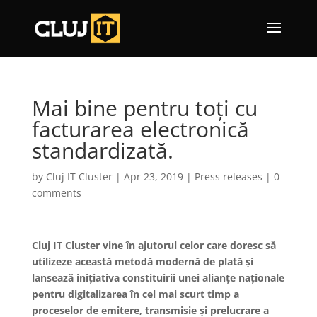
Mai bine pentru toți cu
facturarea electronică
standardizată.
by
Cluj IT Cluster
|
Apr 23, 2019
|
Press releases
|
0
comments
Cluj IT Cluster vine în ajutorul celor care doresc să
utilizeze această metodă modernă de plată și
lansează inițiativa constituirii unei alianțe naționale
pentru digitalizarea în cel mai scurt timp a
proceselor de emitere, transmisie și prelucrare a