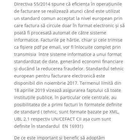
Directiva 55/2014 spune că eficiența în operațiunile
de facturare se realizează atunci când este utilizat
un standard comun acceptat la nivel european prin
care factura să circule doar în format electronic și să
poată fi procesată automat de către sisteme
informatice. Facturile pe hârtie, chiar și cele trimise
ca fișiere pdf pe email, vor fi înlocuite complet prin
transmisia între sisteme informatice a unui format
standardizat de date, generând economii financiare
și ducând la reducerea fraudelor. Standardul tehnic
european pentru facturare electronică este
disponibil din noiembrie 2017. Termenul limită din
18 aprilie 2019 vizează asigurarea faptului că toate
instituțiile publice, în particular cele centrale, au
posibilitatea de a primi facturi în formatele definite
de standard ( tehnic, sunt formate bazate pe XML,
UBL 2.1 respectiv UN/CEFACT CII așa cum sunt
definite în standardul EN 16931)
De ce este important și benefic să adoptăm