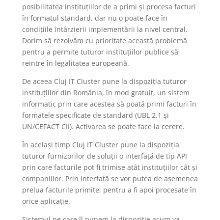
posibilitatea instituțiilor de a primi și procesa facturi
în formatul standard, dar nu o poate face în
condițiile întârzierii implementării la nivel central.
Dorim să rezolvăm cu prioritate această problemă
pentru a permite tuturor instituțiilor publice să
reintre în legalitatea europeană.
De aceea Cluj IT Cluster pune la dispoziția tuturor
instituțiilor din România, în mod gratuit, un sistem
informatic prin care acestea să poată primi facturi în
formatele specificate de standard (UBL 2.1 și
UN/CEFACT CII). Activarea se poate face la cerere.
În același timp Cluj IT Cluster pune la dispoziția
tuturor furnizorilor de soluții o interfață de tip API
prin care facturile pot fi trimise atât instituțiilor cât și
companiilor. Prin interfață se vor putea de asemenea
prelua facturile primite, pentru a fi apoi procesate în
orice aplicație.
Sistemul pe care îl punem la dispoziție acum va