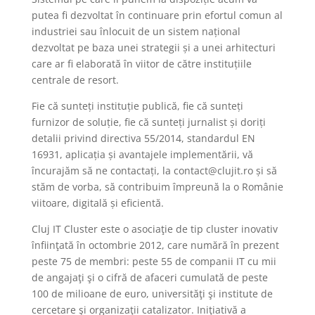
putea fi dezvoltat în continuare prin efortul comun al
industriei sau înlocuit de un sistem național
dezvoltat pe baza unei strategii și a unei arhitecturi
care ar fi elaborată în viitor de către instituțiile
centrale de resort.
Fie că sunteți instituție publică, fie că sunteți
furnizor de soluție, fie că sunteți jurnalist și doriți
detalii privind directiva 55/2014, standardul EN
16931, aplicația și avantajele implementării, vă
încurajăm să ne contactați, la contact@clujit.ro și să
stăm de vorba, să contribuim împreună la o Românie
viitoare, digitală și eficientă.
Cluj IT Cluster este o asociaţie de tip cluster inovativ
înfiinţată în octombrie 2012, care numără în prezent
peste 75 de membri: peste 55 de companii IT cu mii
de angajaţi şi o cifră de afaceri cumulată de peste
100 de milioane de euro, universităţi şi institute de
cercetare şi organizaţii catalizator. Iniţiativă a