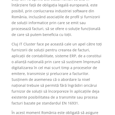
întârziere față de obligația legală europeană, este
posibil, prin conlucrarea industriei software din
România, incluzând asociațiile de profil și furnizorii
de soluții informatice prin care se emit sau
procesează facturi, să se ofere o soluție funcțională
de care să putem beneficia cu toții.
Cluj IT Cluster face pe această cale un apel către toți
furnizorii de soluții pentru crearea de facturi,
aplicații de contabilitate, sisteme ERP, de a constitui
o alianță națională prin care să susținem împreună
digitalizarea în cel mai scurt timp a proceselor de
emitere, transmisie și prelucrare a facturilor.
Susținem de asemenea că o abordare la nivel
național trebuie să permită fără îngrădiri oricărui
furnizor de soluții să încorporeze în aplicațiile deja
existente posibilitatea de a transmite sau procesa
facturi bazate pe standardul EN 16931.
În acest moment România este obligată să asigure