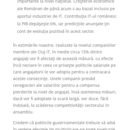
importante la nivel naţional. Creşterile economice
ale României de până acum s-au bazat inclusiv pe
aportul industriei de IT. Contribuţia IT-ul românesc
la PIB depăşeşte 6%, iar predicţiile anunţate ţin
cont de evoluţia pozitivă în acest sector.
În estimările noastre, realizate la nivelul companiilor
membre ale Cluj IT, în medie circa 15% dintre
angajaţi vor fi afectaţi de această măsură, cu efecte
încă neclare în ceea ce priveşte politicile salariale pe
care angajatorii le vor adopta pentru a contracara
aceste consecinţe. Unele companii prevăd
renegocieri ale salariilor pentru a compensa
pierderile la nivel de angajat, însă asemenea măsuri,
dacă vor fi adoptate la scară largă, vor duce, fără
îndoială, la scăderea competitivităţii sectorului în
ansamblu.
Credem că politicile guvernamentale trebuie să aibă
în vedere efectele de multiplicare pe toate nivelurile