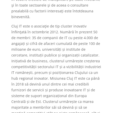
şi în toate sectoarele şi de aceea o consultare
prealabilă cu factorii interesaţi este întotdeauna
binevenită.
Cluj IT este o asociaţie de tip cluster inovativ
înfiinţatǎ în octombrie 2012. Numără în prezent 50
de membri: 35 de companii de IT cu peste 4.000 de
angajați și cifră de afaceri cumulată de peste 100 de
milioane de euro, universități și institute de
cercetare, instituții publice și organizații catalizator.
Inițiativă de business, clusterul urmărește creșterea
competitivității sectorului IT și a vizibilității industriei
IT românești, precum și poziționarea Clujului ca un
hub regional inovator. Misiunea Cluj IT este ca până
în 2018 să devină unul dintre cei mai credibili
furnizori de servicii și produse inovatoare IT și de
sisteme de suport organizațional din Europa
Centrală și de Est. Clusterul urmărește ca marea
majoritate a membrilor săi să devină și să se