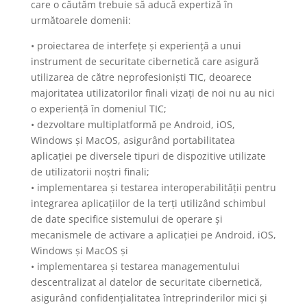
care o căutăm trebuie să aducă expertiză în
următoarele domenii:
• proiectarea de interfețe și experiență a unui
instrument de securitate cibernetică care asigură
utilizarea de către neprofesioniști TIC, deoarece
majoritatea utilizatorilor finali vizați de noi nu au nici
o experiență în domeniul TIC;
• dezvoltare multiplatformă pe Android, iOS,
Windows și MacOS, asigurând portabilitatea
aplicației pe diversele tipuri de dispozitive utilizate
de utilizatorii noștri finali;
• implementarea și testarea interoperabilității pentru
integrarea aplicațiilor de la terți utilizând schimbul
de date specifice sistemului de operare și
mecanismele de activare a aplicației pe Android, iOS,
Windows și MacOS și
• implementarea și testarea managementului
descentralizat al datelor de securitate cibernetică,
asigurând confidențialitatea întreprinderilor mici și