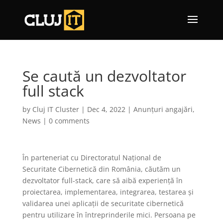
Se caută un dezvoltator
full stack
by
Cluj IT Cluster
|
Dec 4, 2022
|
Anunțuri angajări
,
News
|
0 comments
În parteneriat cu Directoratul Național de
Securitate Cibernetică din România, căutăm un
dezvoltator full-stack, care să aibă experiență în
proiectarea, implementarea, integrarea, testarea și
validarea unei aplicații de securitate cibernetică
pentru utilizare în întreprinderile mici. Persoana pe