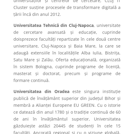
universităților și centrelor de cercetare, CLUJ IT
Cluster susține procesele de transformare digitală a
țării încă din anul 2012.
Universitatea Tehnică din Cluj-Napoca
,
universitate
de cercetare avansată și educație
, cuprinde
doisprezece facultăți repartizate în cele două centre
universitare, Cluj-Napoca și Baia Mare, la care se
adaugă extensiile în localitățile Alba Iulia, Bistrița,
Satu Mare și Zalău. Oferta educațională, organizată
în sistem Bologna, cuprinde programe de licență,
masterat și doctorat, precum și programe de
formare continuă.
Universitatea din Oradea
este singura instituție
publică de învățământ superior din județul Bihor și
membră a Alianței Europene EU GREEN. Cu o istorie
ce datează din anul 1780 și o tradiție continuă de 60
de ani în învățământul superior, Universitatea
găzduiește astăzi 20445 de studenți în cele 15
facultăți. Ancorată regional și cu o viziune globală,