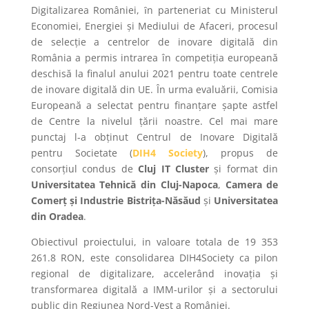
Digitalizarea României, ȋn parteneriat cu Ministerul
Economiei, Energiei și Mediului de Afaceri, procesul
de selecție a centrelor de inovare digitală din
România a permis intrarea în competiția europeană
deschisă la finalul anului 2021 pentru toate centrele
de inovare digitală din UE. În urma evaluării, Comisia
Europeană a selectat pentru finanțare șapte astfel
de Centre la nivelul țării noastre. Cel mai mare
punctaj l-a obținut Centrul de Inovare Digitală
pentru Societate (
DIH4 Society
), propus de
consorțiul condus de
Cluj IT Cluster
și format din
Universitatea Tehnică din Cluj-Napoca
,
Camera de
Comerț și Industrie Bistrița-Năsăud
și
Universitatea
din Oradea
.
Obiectivul proiectului, in valoare totala de
19 353
261.8 RON
, este consolidarea DIH4Society ca pilon
regional de digitalizare, accelerând inovația și
transformarea digitală a IMM-urilor și a sectorului
public din Regiunea Nord-Vest a României.