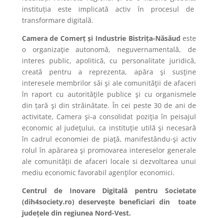
instituția este implicată activ în procesul de
transformare digitală.
Camera de Comerț și Industrie Bistrița-Năsăud
este
o organizaţie autonomă, neguvernamentală, de
interes public, apolitică, cu personalitate juridică,
creată pentru a reprezenta, apăra şi susţine
interesele membrilor săi şi ale comunităţii de afaceri
în raport cu autorităţile publice şi cu organismele
din țară şi din străinătate. În cei peste 30 de ani de
activitate, Camera şi-a consolidat poziţia în peisajul
economic al judeţului, ca instituţie utilă şi necesară
în cadrul economiei de piaţă, manifestându-şi activ
rolul în apărarea şi promovarea intereselor generale
ale comunităţii de afaceri locale si dezvoltarea unui
mediu economic favorabil agenţilor economici.
Centrul de Inovare Digitală pentru Societate
(dih4society.ro) deservește beneficiari din toate
județele din regiunea Nord-Vest.