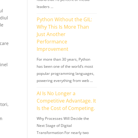
leaders …
ul
diul
Python Without the GIL:
le
Why This Is More Than
Just Another
Performance
 care
Improvement
i
For more than 30 years, Python
inel
has been one of the world’s most
popular programming languages,
powering everything from web …
AI Is No Longer a
Competitive Advantage. It
tori,
Is the Cost of Competing.
in
Why Processes Will Decide the
Next Stage of Digital
Transformation For nearly two