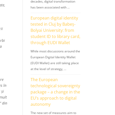
decades, digital transformation
ate,
has been associated with …
European digital identity
tested in Cluj by Babeș-
ii
Bolyai University: from
student ID to library card,
orbi
through EUDI Wallet
ra
While most discussions around the
European Digital Identity Wallet
(EUDI Wallet) are still taking place
at the level of strategy, …
The European
are
es în
technological sovereignty
 și
package – a change in the
 mult
EU’s approach to digital
” din
autonomy
The new set of measures aim to