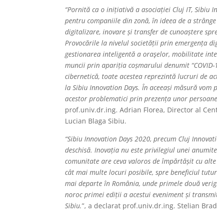
“Pornită ca o inițiativă a asociației Cluj IT, Sibiu
pentru companiile din zonă, în ideea de a strânge l
digitalizare, inovare și transfer de cunoaștere sp
Provocările la nivelul societății prin emergența dig
gestionarea inteligentă a oraşelor, mobilitate int
muncii prin apariția coșmarului denumit “COVID-19”,
cibernetică, toate acestea reprezintă lucruri de a
la Sibiu Innovation Days. În aceeași măsură vom 
acestor problematici prin prezența unor persoane d
prof.univ.dr.ing. Adrian Florea, Director al Ce
Lucian Blaga Sibiu.
“Sibiu Innovation Days 2020, precum Cluj Innovatio
deschisă. Inovația nu este privilegiul unei anumit
comunitate are ceva valoros de împărtășit cu alte c
cât mai multe locuri posibile, spre beneficiul tut
mai departe în România, unde primele două verigi a
noroc primei ediții a acestui eveniment și transmi
Sibiu.
”, a declarat prof.univ.dr.ing. Stelian Brad