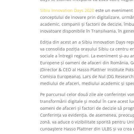
Sibiu Innovation Days 2020
este un eveniment n
conceptului de inovare prin digitalizare, urmă
academic, companii și factorii de decizie, îmbu
inovatoare disponibile în Transilvania, în gener
Ediția din acest an a Sibiu Innovation Days rep
va consolida poziția orașului Sibiu ca centru e
sociale a întregii regiuni. La eveniment și-au a
Europene și oameni de afaceri din România, Ge
(Director & CEO al Hasso Plattner Institute 
Comisia Europeana), Lars de Nul (DG Research
mediului de afaceri, mediului academic și specia
Pe parcursul celor două zile ale conferinței vo
transformării digitale și modul în care acest l
oameni de afaceri și factori de decizie să prog
Conferința va evidenția, de asemenea, preocupă
zonă, va aduce o vizibilitate sporită pentru Un
cunoaştere Hasso Plattner din ULBS și va crea n