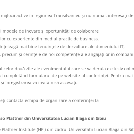
ijlocii active în regiunea Transilvaniei, și nu numai, interesați de
i modele de inovare și oportunități de colaborare
 lor cu experiențe din mediul practic de business.
 înțeleagă mai bine tendințele de dezvoltare ale domeniului IT,
i, precum și cerințele de noi competențe ale angajaților în companii
ul celor două zile ale evenimentului care se va derula exclusiv onli
cesul completând formularul de pe website-ul conferinței. Pentru mai
i înregistrarea vă invităm să accesaţi:
teți contacta echipa de organizare a conferinței la
o Plattner din Universitatea Lucian Blaga din Sibiu
lattner Institute (HPI) din cadrul Universității Lucian Blaga din Si