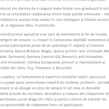
ăscut din dorința de a coagula toate forțele care gravitează în jur
rind să consolideze colaborarea dintre toate părțile interesate – me
nătățind în același timp modul în care înțelegem și folosim servicii
al, și regiunea Sibiu, în particular.
rezintă primul episod al unei serii de evenimente la fel de reușite,
mergent de inovare, cu impact în conturarea vitalității economice ș
nunțat participarea peste 48 de specialiști IT, experți ai Comisiei
rmania, Marea Britanie, Belgia, Spania printre care: Christoph Me
Potsdam Germania), Ramona Samson (DG Research and Innovation,
 and Innovation, Comisia Europeană), precum și reprezentanți ai
liști din Sibiu, Cluj, Timișoara și București.
m explora, cu îndrumarea și expertiza invitaților noștri, parcursul
ucru poate ajuta comunitatea noastră de studenți, profesori, cercetă
reseze și să adauge un plus de valoare în tot ceea ce dezvoltă.
rile actuale de cercetare, dezvoltare și inovare ale companiilor d
iversitatea Lucian Blaga din Sibiu şi pentru Centrul de transfer de
oi oportunități de colaborare între cei participanți.