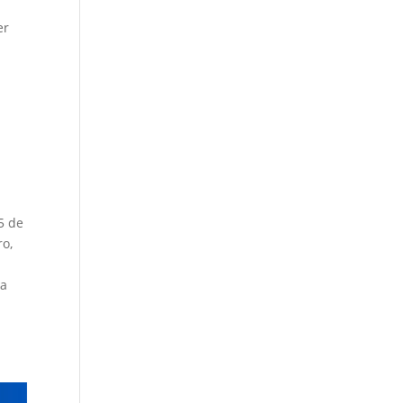
er
75 de
ro,
ca