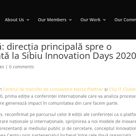
About Us
Our Members
Our Work
Our Comm
: direcția principală spre o
ntă la Sibiu Innovation Days 202
ses
|
0 comments
in
Centrul de transfer de cunoaștere
Hasso Plattner
și
Cluj IT Cluste
0, prima ediție a conferinței internaționale care va analiza procese
 care generează impact în comunitatea din care facem parte.
 reconfirmat pe parcursul celor 8 ediții ale conferinței ca o platf
are naționale și internaționale, sprijinirea a noi modele de inovar
prezentanți ai mediului public și de cercetare, conceptul Innovatio
a Centru prin parteneriatul încheiat între cele două organizații.