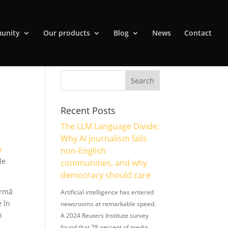
unity
Our products
Blog
News
Contact
0
Recent Posts
The LLM Language Divide:
Why AI journalism fails
r
non-English
le
communities, and why
democracy should care
ormă
Artificial intelligence has entered
e în
newsrooms at remarkable speed.
n
A 2024 Reuters Institute survey
found that 78 percent of media