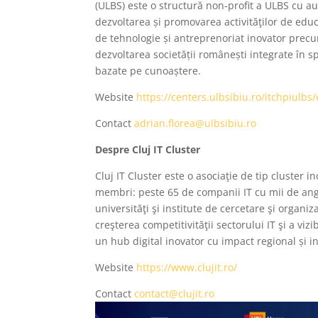
(ULBS) este o structură non-profit a ULBS cu au
dezvoltarea și promovarea activităţilor de educ
de tehnologie și antreprenoriat inovator precum 
dezvoltarea societății românești integrate în s
bazate pe cunoaștere.
Website
https://centers.ulbsibiu.ro/itchpiulbs/
Contact
adrian.florea@ulbsibiu.ro
Despre Cluj IT Cluster
Cluj IT Cluster este o asociaţie de tip cluster 
membri: peste 65 de companii IT cu mii de anga
universităţi şi institute de cercetare şi organiz
creşterea competitivităţii sectorului IT şi a viz
un hub digital inovator cu impact regional și i
Website
https://www.clujit.ro/
Contact
contact@clujit.ro