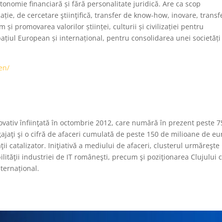
tonomie financiară și fără personalitate juridică. Are ca scop
ație, de cercetare ştiinţifică, transfer de know-how, inovare, transf
și promovarea valorilor științei, culturii și civilizației pentru
pațiul European și internațional, pentru consolidarea unei societăți
en/
inovativ înfiinţată în octombrie 2012, care numără în prezent peste 
jaţi şi o cifră de afaceri cumulată de peste 150 de milioane de eu
aţii catalizator. Iniţiativă a mediului de afaceri, clusterul urmăreşte
ibilităţii industriei de IT româneşti, precum şi poziţionarea Clujului 
nternațional.