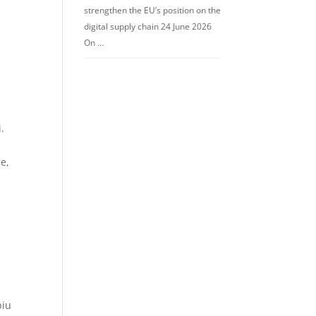
strengthen the EU’s position on the
digital supply chain 24 June 2026
On …
.
ne,
biu