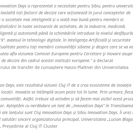
 Innovation Days a reprezentat o necesitate pentru Sibiu, pentru universit
aolaltă toți factorii de decizie care acționează în jurul conceptelor de
re o societate mai inteligentă și o viață mai bună pentru membrii ei.
italizării în toate sectoarele de activitate, de la industrie, medicină,
eligentă şi autonomă până la schimbările introduse la nivelul desfășurăr
 avansul în tehnologii digitale, în Inteligenţa Artificială şi securitate
ctualitate pentru toţi membrii comunităţii sibiene şi despre care se va v
putea afla viziunea Comisiei Europene pentru Cercetare şi Inovare asup
e decizie din cadrul acestei instituții europene.”
a declarat
ntrului de transfer de cunoaștere Hasso Plattner din Universitatea
n Days, este rezultatul viziunii Cluj IT de a crea ecosisteme de inovație
e locații. Inovația se întâmplă acum peste tot în lume. Prin urmare, fiec
omunități. Astfel, trebuie să activăm și să facem mai vizibil acest proc
uror. Așteptăm cu nerăbdare un lanț de „Innovation Days” în Transilvania
le lanțului sunt Cluj Innovation Days și Sibiu Innovation Days. Îi urez
t salutări sincere organizatorului principal, Universitatea „Lucian Blaga
, Președinte al Cluj IT Cluster