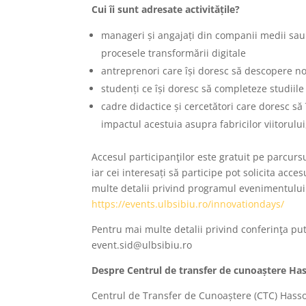
Cui îi sunt adresate activitățile?
manageri și angajați din companii medii sau m
procesele transformării digitale
antreprenori care își doresc să descopere no
studenți ce își doresc să completeze studiile
cadre didactice și cercetători care doresc să
impactul acestuia asupra fabricilor viitorulu
Accesul participanţilor este gratuit pe parcurs
iar cei interesați să participe pot solicita ac
multe detalii privind programul evenimentului ș
https://events.ulbsibiu.ro/innovationdays/
Pentru mai multe detalii privind conferinţa pu
event.sid@ulbsibiu.ro
Despre Centrul de transfer de cunoaștere Hass
Centrul de Transfer de Cunoaștere (CTC) Hasso P