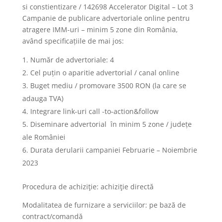
si constientizare / 142698 Accelerator Digital – Lot 3
Campanie de publicare advertoriale online pentru
atragere IMM-uri – minim 5 zone din România,
având specificațiile de mai jos:
Număr de advertoriale: 4
Cel puțin o aparitie advertorial / canal online
Buget mediu / promovare 3500 RON (la care se
adauga TVA)
Integrare link-uri call -to-action&follow
Diseminare advertorial în minim 5 zone / județe
ale României
Durata derularii campaniei Februarie – Noiembrie
2023
Procedura de achiziţie: achiziţie directă
Modalitatea de furnizare a serviciilor: pe bază de
contract/comandă