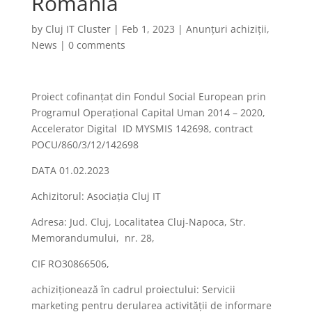
România
by
Cluj IT Cluster
|
Feb 1, 2023
|
Anunțuri achiziții
,
News
|
0 comments
Proiect cofinanțat din Fondul Social European prin
Programul Operațional Capital Uman 2014 – 2020,
Accelerator Digital ID MYSMIS 142698, contract
POCU/860/3/12/142698
DATA 01.02.2023
Achizitorul: Asociația Cluj IT
Adresa: Jud. Cluj, Localitatea Cluj-Napoca, Str.
Memorandumului, nr. 28,
CIF RO30866506,
achiziționează în cadrul proiectului: Servicii
marketing pentru derularea activității de informare