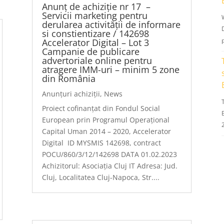
Anunț de achiziție nr 17 –
Servicii marketing pentru
derularea activității de informare
D
si constientizare / 142698
p
Accelerator Digital – Lot 3
Campanie de publicare
advertoriale online pentru
atragere IMM-uri – minim 5 zone
din România
Anunțuri achiziții
,
News
Proiect cofinanțat din Fondul Social
E
European prin Programul Operațional
Capital Uman 2014 – 2020, Accelerator
Digital ID MYSMIS 142698, contract
POCU/860/3/12/142698 DATA 01.02.2023
Achizitorul: Asociația Cluj IT Adresa: Jud.
Cluj, Localitatea Cluj-Napoca, Str....