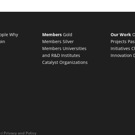
ople
Why
Members
Gold
Our Work
O
oin
Members
Silver
Projects
Pas
Members
Universities
Initiatives
C
and R&D Institutes
Innovation 
Catalyst Organizations
ved
Privacy and Policy