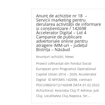
Anunț de achiziție nr 18 –
Servicii marketing pentru
derularea activității de informare
și conștientizare / 142698
Accelerator Digital – Lot 4
Campanie de publicare
advertoriale online pentru
atragere IMM-uri – județul
Bistrița – Năsăud
Anunțuri achiziții
,
News
Proiect cofinanțat din Fondul Social
European prin Programul Operațional
Capital Uman 2014 – 2020, Accelerator
Digital ID MYSMIS 142698, contract
POCU/860/3/12/142698 DATA 01.02.2023
Achizitorul: Asociația Cluj IT Adresa: Jud.
Cluj, Localitatea Cluj-Napoca, Str....