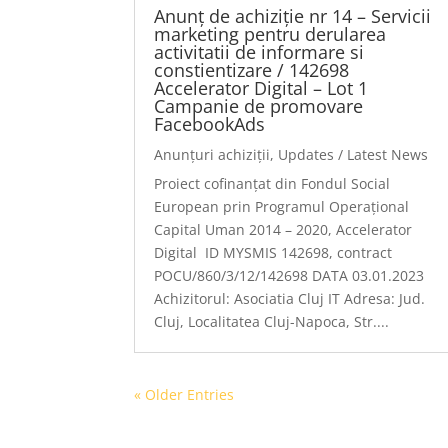
Anunț de achiziție nr 14 – Servicii
marketing pentru derularea
activitatii de informare si
constientizare / 142698
Accelerator Digital – Lot 1
Campanie de promovare
FacebookAds
Anunțuri achiziții
,
Updates / Latest News
Proiect cofinanțat din Fondul Social
European prin Programul Operațional
Capital Uman 2014 – 2020, Accelerator
Digital ID MYSMIS 142698, contract
POCU/860/3/12/142698 DATA 03.01.2023
Achizitorul: Asociatia Cluj IT Adresa: Jud.
Cluj, Localitatea Cluj-Napoca, Str....
« Older Entries