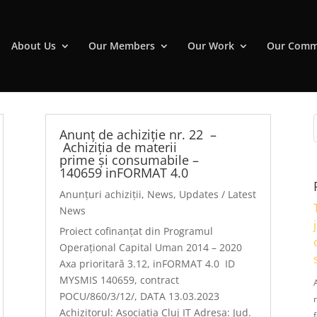
About Us
Our Members
Our Work
Our Comm
Anunț de achiziție nr. 22 –
Achiziția de materii
prime și consumabile –
140659 inFORMAT 4.0
Anunțuri achiziții
,
News
,
Updates / Latest
News
Proiect cofinanțat din Programul
Operațional Capital Uman 2014 – 2020
Axa prioritară 3.12, inFORMAT 4.0 ID
MYSMIS 140659, contract
POCU/860/3/12/, DATA 13.03.2023
Achizitorul: Asociatia Cluj IT Adresa: Jud.