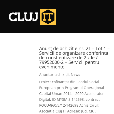
Anunț de achiziție nr. 21 – Lot 1 –
Servicii de organizare conferinta
de constientizare de 2 zile /
79952000-2 – Servicii pentru
evenimente
Anunțuri achiziții
,
News
Proiect cofinanțat din Fondul Social
European prin Programul Operațional
Capital Uman 2014 – 2020 Accelerator
Digital, ID MYSMIS 142698, contract
POCU/860/3/12/142698 Achizitorul:
Asociația Cluj IT Adresa: Jud. Cluj,