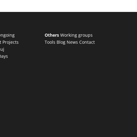
ngoing
Others
Working groups
t Projects
Tools
Blog
News
Contact
luj
Days