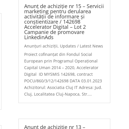
Anunț de achiziție nr 15 – Servicii
marketing pentru derularea
activității de informare și
conștientizare / 142698
Accelerator Digital – Lot 2
Campanie de promovare
LinkedinAds
Anunțuri achiziții
,
Updates / Latest News
Proiect cofinanțat din Fondul Social
European prin Programul Operațional
Capital Uman 2014 – 2020, Accelerator
Digital ID MYSMIS 142698, contract
POCU/860/3/12/142698 DATA 03.01.2023
Achizitorul: Asociatia Cluj IT Adresa: Jud.
Cluj, Localitatea Cluj-Napoca, Str....
Anunț de achiziție nr 13 –