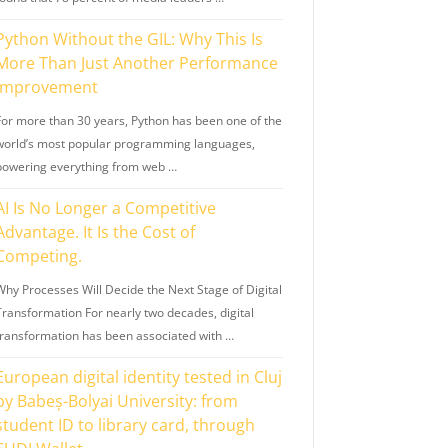
Python Without the GIL: Why This Is
More Than Just Another Performance
Improvement
For more than 30 years, Python has been one of the
world’s most popular programming languages,
powering everything from web …
AI Is No Longer a Competitive
Advantage. It Is the Cost of
Competing.
Why Processes Will Decide the Next Stage of Digital
Transformation For nearly two decades, digital
transformation has been associated with …
European digital identity tested in Cluj
by Babeș-Bolyai University: from
student ID to library card, through