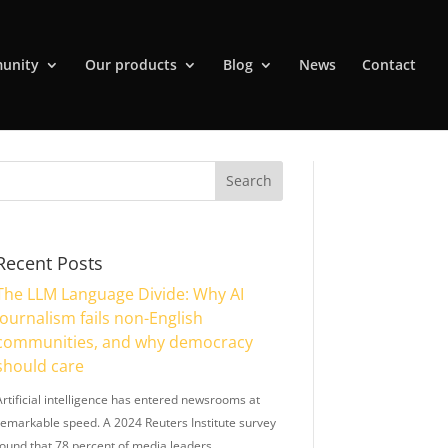
unity
Our products
Blog
News
Contact
Recent Posts
The LLM Language Divide: Why AI
journalism fails non-English
communities, and why democracy
should care
Artificial intelligence has entered newsrooms at
remarkable speed. A 2024 Reuters Institute survey
found that 78 percent of media leaders …