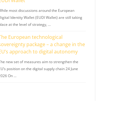
EUDI Wallet
While most discussions around the European
igital Identity Wallet (EUDI Wallet) are still taking
lace at the level of strategy, …
The European technological
sovereignty package – a change in the
EU’s approach to digital autonomy
The new set of measures aim to strengthen the
U’s position on the digital supply chain 24 June
2026 On …