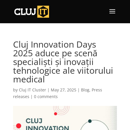
Cluj Innovation Days
2025 aduce pe scenă
specialiști și inovații
tehnologice ale viitorului
medical
by
Cluj IT Cluster
|
May 27, 2025
|
Blog
,
Press
releases
|
0 comments