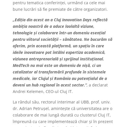
pentru tematica conferinței, urmând ca cele mai
bune lucrări să fie premiate de către organizatori.
„Ediția din acest an a Cluj Innovation Days reflectă
ambiția noastră de a aduce laolaltă viziune,
tehnologie și colaborare într-un domeniu esențial
pentru viitorul societății – sănătatea. Ne bucurăm să
oferim, prin această platformă, un spațiu în care
ideile inovatoare pot întâlni expertiza academică,
viziunea antreprenorială și sprijinul instituțional.
MedTech nu mai este un domeniu de nișă, ci un
catalizator al transformării profunde în sistemele
medicale, iar Clujul și România au potențialul de a
deveni un hub regional în acest sector.”
,
a declarat
Andrei Kelemen, CEO-ul Cluj IT.
La rândul său, rectorul interimar al UBB, prof. univ.
dr. Adrian Petrușel, amintește că universitatea are o
colaborare de mai lungă durată cu clusterul Cluj IT,
împreună cu care implementează chiar și în prezent