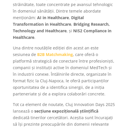
străinătate, toate concentrate pe avansul tehnologic
în domeniul sănătății. Dintre temele abordate
menționăm:
AI in Healthcare
,
Digital
Transformation in Healthcare
,
Bridging Research,
Technology and Healthcare
, și
NIS2 Compliance in
Healthcare
.
Una dintre noutățile ediției din acest an este
sesiunea de
B2B Matchmaking
, care oferă o
platformă strategică de conectare între profesioniști,
companii și instituții active în domeniul MedTech și
în industrii conexe. Întâlnirile directe, organizate în
format fizic la Cluj-Napoca, le oferă participanților
oportunitatea de a identifica sinergii, de a iniția
parteneriate și de a explora colaborări concrete.
Tot ca element de noutate, Cluj Innovation Days 2025
lansează o
secțiune expozițională științifică
dedicată tinerilor cercetători. Aceștia sunt încurajați
să își prezinte preocupările din domenii relevante