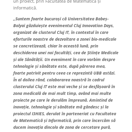
un proiect, prin Facultatea de Matematică și
Informatică.
„Suntem foarte bucuroși că Universitatea Babeș-
Bolyai găzduiește evenimentul Cluj Innovation Days,
organizat de clusterul Cluj IT, în contextul în care
eforturile noastre de dezvoltare a zonei bio-medicale
se concretizează, chiar în această lună, prin
deschiderea unei noi facultăți, cea de Științe Medicale
și ale Sănătății. Un eveniment în care vorbim despre
tehnologie și sănătate este, după părerea mea,
foarte potrivit pentru ceea ce reprezintă UBB astăzi.
În al doilea rând, colaborarea noastră în cadrul
clusterului Cluj IT este mai veche și se desfășoară în
zona medicală de mai mult timp, având mai multe
proiecte pe care le derulăm împreună. Amintind de
inovație, tehnologie și sănătate mă gândesc și la
proiectul I3HIES, derulat în parteneriat cu Facultatea
de Matematică și Informatică, prin care încercăm să
ducem inovația dincolo de zona de cercetare pură,