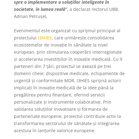
spre o implementare a soluțiilor inteligente în
societate, în lumea reală”
, a declarat rectorul UBB,
Adrian Petrușel
.
Evenimentul este organizat cu sprijinul principal al
proiectului
I3HIES
, care urmărește consolidarea
ecosistemelor de inovație în sănătate la nivel
european, prin stimularea cooperării interregionale
și accelerarea investițiilor în inovație medicală. Cu 9
parteneri din 7 țări, proiectul se axează pe trei
domenii cheie: dispozitive medicale, echipamente de
urgență și conformitate MDR. I3HIES sprijină actorii
implicați în inovație medicală de la idee până la
pregătirea pentru finanțare, oferind servicii
personalizate și instrumente colaborative. Prin
validarea soluțiilor inovatoare și formarea de
parteneriate europene, proiectul contribuie activ la
transformarea sectorului de sănătate și integrarea
acestuia în lanțurile valorice europene.