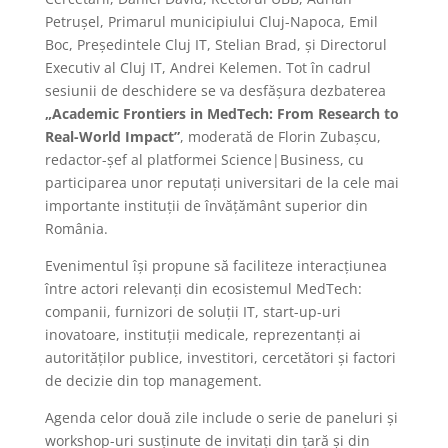
Petrușel, Primarul municipiului Cluj-Napoca, Emil
Boc, Președintele Cluj IT, Stelian Brad, și Directorul
Executiv al Cluj IT, Andrei Kelemen. Tot în cadrul
sesiunii de deschidere se va desfășura dezbaterea
„Academic Frontiers in MedTech: From Research to
Real-World Impact”
, moderată de Florin Zubașcu,
redactor-șef al platformei Science|Business, cu
participarea unor reputați universitari de la cele mai
importante instituții de învățământ superior din
România.
Evenimentul își propune să faciliteze interacțiunea
între actori relevanți din ecosistemul MedTech:
companii, furnizori de soluții IT, start-up-uri
inovatoare, instituții medicale, reprezentanți ai
autorităților publice, investitori, cercetători și factori
de decizie din top management.
Agenda celor două zile include o serie de paneluri și
workshop-uri susținute de invitați din țară și din