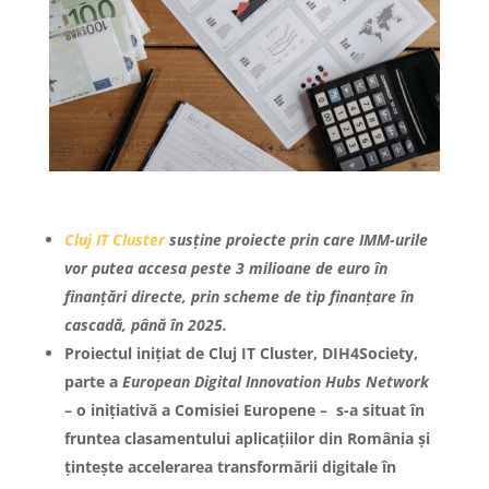
Cluj IT Cluster
susține proiecte prin care IMM-urile
vor putea accesa peste 3 milioane de euro în
finanțări directe, prin scheme de tip finanțare în
cascadă, până în 2025.
Proiectul inițiat de Cluj IT Cluster, DIH4Society,
parte a
European Digital Innovation Hubs Network
– o inițiativă a Comisiei Europene – s-a situat în
fruntea clasamentului aplicațiilor din România și
țintește accelerarea transformării digitale în