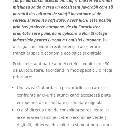
Tot pe parcursul acestui an, Cluj IT Cluster va urmări
misiunea sa de a crea un ecosistem favorabil care să
permită dezvoltarea de soluții inovatoare și de
servicii și produse software. Acest lucru este posibil
prin trei proiecte europene, de tip Eurocluster,
orientate spre punerea în aplicare a Noii Strategii
industriale pentru Europa a Comisiei Europene
, în
direcția consolidării rezilienței și a accelerării
tranziției spre o economie ecologică și digitală.
Proiectele sunt parte a unei rețele complexe de 30
de Euroclustere, abordând în mod specific 3 direcții
prioritare:
Una vizează abordarea provocărilor cu care se
confruntă IMM-urile atunci când accesează piața
europeană de e-sănătate și sănătate digitală.
O altă direcția ține de consolidarea rezilienței și
accelerarea tranziției către o economie verde și
digitală, inițierea, dezvoltarea și menținerea unui