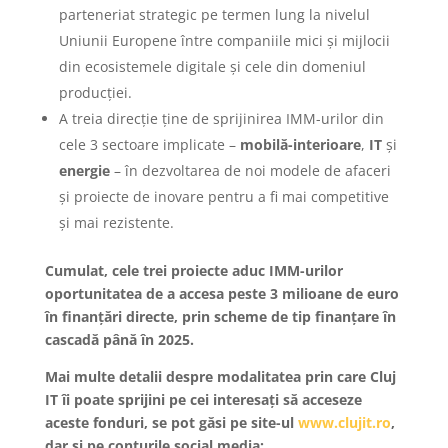
parteneriat strategic pe termen lung la nivelul
Uniunii Europene între companiile mici și mijlocii
din ecosistemele digitale și cele din domeniul
producției.
A treia direcție ține de sprijinirea IMM-urilor din
cele 3 sectoare implicate –
mobilă-interioare
,
IT
și
energie
– în dezvoltarea de noi modele de afaceri
și proiecte de inovare pentru a fi mai competitive
și mai rezistente.
Cumulat, cele trei proiecte aduc IMM-urilor
oportunitatea de a accesa peste 3 milioane de euro
în finanțări directe, prin scheme de tip finanțare în
cascadă până în 2025.
Mai multe detalii despre modalitatea prin care Cluj
IT îi poate sprijini pe cei interesați să acceseze
aceste fonduri, se pot găsi pe site-ul
www.clujit.ro
,
dar și pe conturile social media: