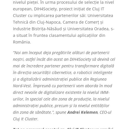
nivelul pieței. În urma procesului de selecție la nivel
european, DIH4Society, proiect inițiat de Cluj IT
Cluster cu implicarea partenerilor săi: Universitatea
Tehnică din Cluj-Napoca, Camera de Comerț și
Industrie Bistrița-Năsăud și Universitatea Oradea, s-
a situat în fruntea clasamentului aplicațiilor din
România.
”Noi am început deja pregătirile alături de partenerii
noștri, astfel încât din acest an DIH4Society să devină cel
mai de încredere partener pentru transformare digitală
în direcția securității cibernetice, a roboticii inteligente
și a digitalizării administrației publice din Regiunea
Nord-Vest. Împreună cu partenerii vom aborda în mod
direct nevoile de digitalizare existente la nivelul IMM-
urilor, în special cele din zona de producție, la nivelul
administrației publice, precum și la nivelul entităților
din zona de sănătate.”, spune
Andrei Kelemen
, CEO-ul
Cluj It Cluster.