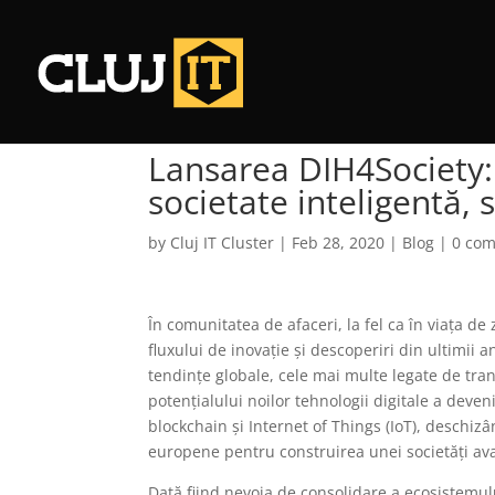
Lansarea DIH4Society: 
societate inteligentă, 
by
Cluj IT Cluster
|
Feb 28, 2020
|
Blog
|
0 co
În comunitatea de afaceri, la fel ca în viața d
fluxului de inovație și descoperiri din ultimii 
tendințe globale, cele mai multe legate de trans
potențialului noilor tehnologii digitale a devenit
blockchain și Internet of Things (IoT), deschizâ
europene pentru construirea unei societăți av
Dată fiind nevoia de consolidare a ecosistemului