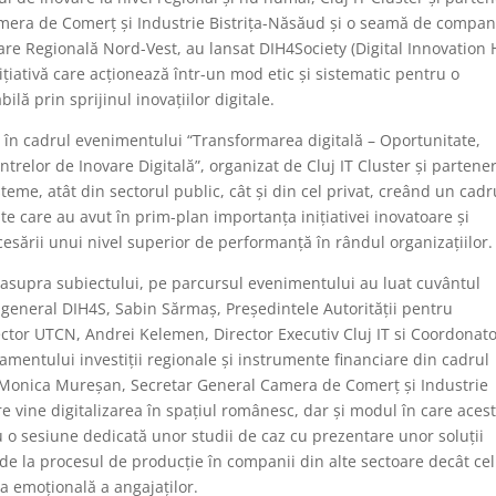
amera de Comerț și Industrie Bistrița-Năsăud și o seamă de compan
tare Regională Nord-Vest, au lansat DIH4Society (Digital Innovation
ițiativă care acționează într-un mod etic și sistematic pentru o
ilă prin sprijinul inovațiilor digitale.
, în cadrul evenimentului “Transformarea digitală – Oportunitate,
trelor de Inovare Digitală”, organizat de Cluj IT Cluster și partener
isteme, atât din sectorul public, cât și din cel privat, creând un cad
te care au avut în prim-plan importanța inițiativei inovatoare și
ccesării unui nivel superior de performanță în rândul organizațiilor.
 asupra subiectului, pe parcursul evenimentului au luat cuvântul
r general DIH4S, Sabin Sărmaș, Președintele Autorității pentru
ctor UTCN, Andrei Kelemen, Director Executiv Cluj IT si Coordonat
amentului investiții regionale și instrumente financiare din cadrul
i Monica Mureșan, Secretar General Camera de Comerț și Industrie
e vine digitalizarea în spațiul românesc, dar și modul în care aces
u o sesiune dedicată unor studii de caz cu prezentare unor soluții
 de la procesul de producție în companii din alte sectoare decât ce
a emoțională a angajaților.