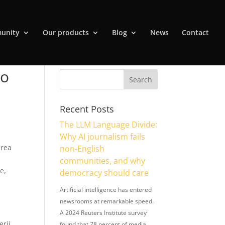
unity
Our products
Blog
News
Contact
 o
Recent Posts
The LLM Language Divide:
Why AI journalism fails
area
non-English
communities, and why
e,
democracy should care
Artificial intelligence has entered
newsrooms at remarkable speed.
A 2024 Reuters Institute survey
erii
found that 78 percent of media