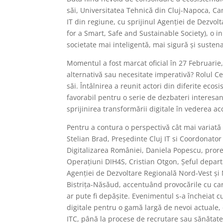
săi, Universitatea Tehnică din Cluj-Napoca, C
IT din regiune, cu sprijinul Agenției de Dezvol
for a Smart, Safe and Sustainable Society), o in
societate mai inteligentă, mai sigură și sustenab
Momentul a fost marcat oficial în 27 Februarie
alternativă sau necesitate imperativă? Rolul Cen
săi. Întâlnirea a reunit actori din diferite ecos
favorabil pentru o serie de dezbateri interesan
sprijinirea transformării digitale în vederea a
Pentru a contura o perspectivă cât mai variată
Stelian Brad, Președinte Cluj IT si Coordonato
Digitalizarea României, Daniela Popescu, prore
Operațiuni DIH4S, Cristian Otgon,
Ș
eful depart
Agenției de Dezvoltare Regională Nord-Vest ș
Bistrița-Năsăud, accentuând provocările cu car
ar pute fi depășite. Evenimentul s-a încheiat c
digitale pentru o gamă largă de nevoi actuale,
ITC, până la procese de recrutare sau sănătate