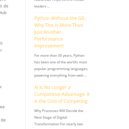
ii de
leaders …
 Hub
Python Without the GIL:
Why This Is More Than
Just Another
Performance
ii
Improvement
ru
For more than 30 years, Python
has been one of the world’s most
popular programming languages,
powering everything from web …
or
AI Is No Longer a
Competitive Advantage. It
Is the Cost of Competing.
tea
Why Processes Will Decide the
Next Stage of Digital
l de
Transformation For nearly two