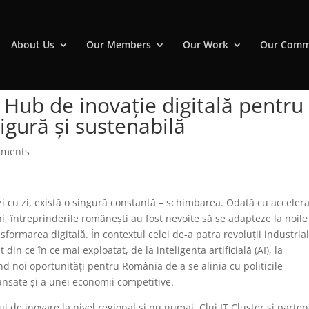
About Us
Our Members
Our Work
Our Comm
Hub de inovație digitală pentru
sigură și sustenabilă
mments
e zi cu zi, există o singură constantă – schimbarea. Odată cu acceler
ani, întreprinderile românești au fost nevoite să se adapteze la noile
formarea digitală. În contextul celei de-a patra revoluții industrial
 din ce în ce mai exploatat, de la inteligența artificială (AI), la
nd noi oportunități pentru România de a se alinia cu politicile
ansate și a unei economii competitive.
 de inovare la nivel regional și nu numai, Cluj IT Cluster și parten