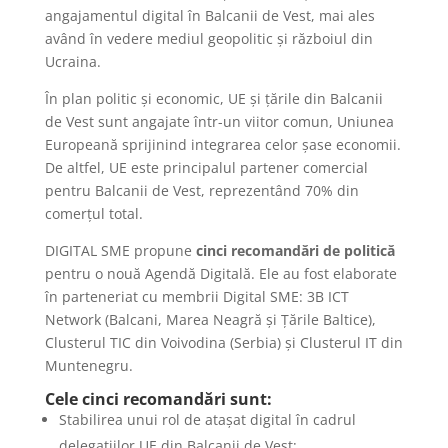
angajamentul digital în Balcanii de Vest, mai ales
având în vedere mediul geopolitic și războiul din
Ucraina.
În plan politic și economic, UE și țările din Balcanii
de Vest sunt angajate într-un viitor comun, Uniunea
Europeană sprijinind integrarea celor șase economii.
De altfel, UE este principalul partener comercial
pentru Balcanii de Vest, reprezentând 70% din
comerțul total.
DIGITAL SME propune
cinci recomandări de politică
pentru o nouă Agendă Digitală. Ele au fost elaborate
în parteneriat cu membrii Digital SME: 3B ICT
Network (Balcani, Marea Neagră și Țările Baltice),
Clusterul TIC din Voivodina (Serbia) și Clusterul IT din
Muntenegru.
Cele cinci recomandări sunt:
Stabilirea unui rol de atașat digital în cadrul
delegațiilor UE din Balcanii de Vest;