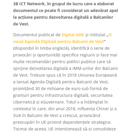
3B ICT Network, în grupul de lucru care a elaborat
documentul ce poate fi considerat un adevărat apel
la acțiune pentru dezvoltarea digitală a Balcanilor
de Vest.
Documentul publicat de
Digital SME
și intitulat
„
O
nouă Agendă Digitală pentru Balcanii de Vest
”
(disponibil în limba engleză), identifică o serie de
provocări și oportunități specifice regiunii și face mai
multe recomandări pentru politici publice care să
sprijine dezvoltarea digitală a IMM-urilor din Balcanii
de Vest. Trebuie spus că în 2018 Uniunea Europeană
a lansat Agenda Digitală pentru Balcanii de Vest,
promițând 30 de milioane de euro sub formă de
granturi pentru infrastructura digitală, securitatea
cibernetică și eGuvernare. Totul s-a întâmplat în
contextul în care, din anul 2018, influența Chinei și a
SUA în Balcanii de Vest a crescut, provocând
preocupări în UE privind dependențele strategice.
Tocmai de aceea, UE intenționează să-și consolideze