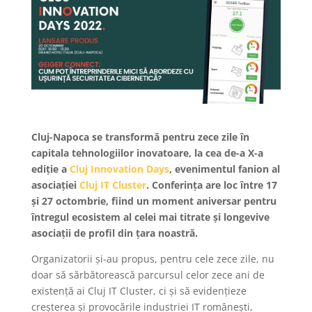
Cluj-Napoca se transformă pentru zece zile în
capitala tehnologiilor inovatoare, la cea de-a X-a
ediție a
Cluj Innovation Days
, evenimentul fanion al
asociației
Cluj IT Cluster
. Conferința are loc între 17
și 27 octombrie, fiind un moment aniversar pentru
întregul ecosistem al celei mai titrate și longevive
asociații de profil din țara noastră.
Organizatorii și-au propus, pentru cele zece zile, nu
doar să sărbătorească parcursul celor zece ani de
existență ai Cluj IT Cluster, ci și să evidențieze
creșterea și provocările industriei IT românești,