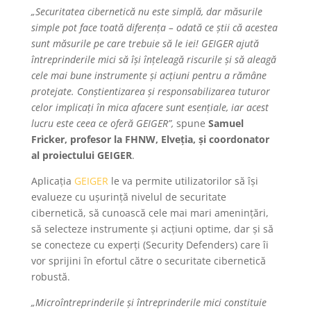
„Securitatea cibernetică nu este simplă, dar măsurile
simple pot face toată diferența – odată ce știi că acestea
sunt măsurile pe care trebuie să le iei! GEIGER ajută
întreprinderile mici să își înțeleagă riscurile și să aleagă
cele mai bune instrumente și acțiuni pentru a rămâne
protejate. Conștientizarea și responsabilizarea tuturor
celor implicați în mica afacere sunt esențiale, iar acest
lucru este ceea ce oferă GEIGER”,
spune
Samuel
Fricker, profesor la FHNW, Elveția, și coordonator
al proiectului GEIGER
.
Aplicația
GEIGER
le va permite utilizatorilor să își
evalueze cu ușurință nivelul de securitate
cibernetică, să cunoască cele mai mari amenințări,
să selecteze instrumente și acțiuni optime, dar și să
se conecteze cu experți (Security Defenders) care îi
vor sprijini în efortul către o securitate cibernetică
robustă.
„Microîntreprinderile și întreprinderile mici constituie