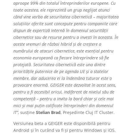
aproape 99% din totalul întreprinderilor europene. Cu
toate acestea, ele reprezintă un grup neglijat atunci
când vine vorba de securitatea cibernetică – majoritatea
soluțiilor oferite sunt concepute pentru companiile care
dispun de expertiză internă în domeniul securității
cibernetice sau de resurse pentru a investi în aceasta. În
aceste vremuri de război hibrid și de creștere a
numărului de atacuri cibernetice, este esențial pentru
economia europeană ca fiecare întreprindere să fie
protejată. Securitatea cibernetică este una dintre
prioritățile puternice de pe agenda UE și a statelor
membre, dar aducerea ei la îndemâna tuturor este o
provocare enormă. GEIGER este dezvoltat în acest sens,
pentru a fi accesibil oricui, indiferent de nivelul său de
competență – pentru a invita la bord chiar și cele mai
mici și mai puțin calificate întreprinderi din domeniul
IT”,
susține
Stelian Brad
, Președinte Cluj IT Cluster.
Versiunea beta a GEIGER este disponibilă pentru
Android și în curând va fi și pentru Windows și iOS.