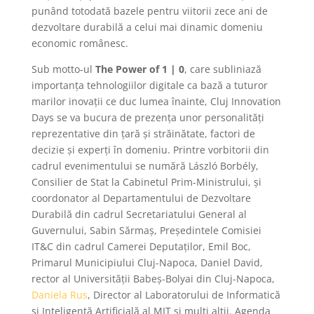
punând totodată bazele pentru viitorii zece ani de
dezvoltare durabilă a celui mai dinamic domeniu
economic românesc.
Sub motto-ul
The Power of 1 | 0
, care subliniază
importanța tehnologiilor digitale ca bază a tuturor
marilor inovații ce duc lumea înainte, Cluj Innovation
Days se va bucura de prezența unor personalități
reprezentative din țară și străinătate, factori de
decizie și experți în domeniu. Printre vorbitorii din
cadrul evenimentului se numără László Borbély,
Consilier de Stat la Cabinetul Prim-Ministrului, și
coordonator al Departamentului de Dezvoltare
Durabilă din cadrul Secretariatului General al
Guvernului, Sabin Sărmaș, Președintele Comisiei
IT&C din cadrul Camerei Deputaților, Emil Boc,
Primarul Municipiului Cluj-Napoca, Daniel David,
rector al Universității Babeș-Bolyai din Cluj-Napoca,
Daniela Rus
, Director al Laboratorului de Informatică
și Inteligență Artificială al MIT și mulți alții. Agenda