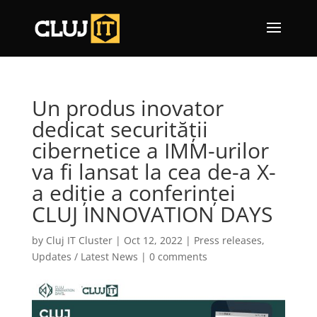
Un produs inovator
dedicat securității
cibernetice a IMM-urilor
va fi lansat la cea de-a X-
a ediție a conferinței
CLUJ INNOVATION DAYS
by
Cluj IT Cluster
|
Oct 12, 2022
|
Press releases
,
Updates / Latest News
|
0 comments