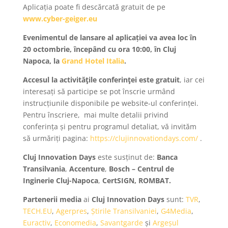
Aplicația poate fi descărcată gratuit de pe
www.cyber-geiger.eu
Evenimentul de lansare al aplicației va avea loc în
20 octombrie, începând cu ora 10:00, în Cluj
Napoca, la
Grand Hotel Italia
.
Accesul
la activităţile conferinţei este
gratuit
, iar cei
interesați să participe se pot înscrie urmând
instrucțiunile disponibile pe website-ul conferinței.
Pentru înscriere, mai multe detalii privind
conferința și pentru programul detaliat, vă invităm
să urmăriți pagina:
https://clujinnovationdays.com/
.
Cluj Innovation Days
este susținut de:
Banca
Transilvania
,
Accenture
,
Bosch – Centrul de
Inginerie Cluj-Napoca
,
CertSIGN, ROMBAT.
Partenerii media
ai
Cluj Innovation Days
sunt:
TVR
,
TECH.EU
,
Agerpres
,
Știrile Transilvaniei
,
G4Media
,
Euractiv
,
Economedia
,
Savantgarde
și
Argeșul