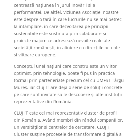
centrează națiunea în jurul inovării și a
performanței. De altfel, viziunea Asociației noastre
este despre o țară în care lucrurile nu se mai petrec
la întâmplare, în care dezvoltarea pe principii
sustenabile este susținută prin colaborare și
proiecte majore ce adresează nevoile reale ale
societății românești, în aliniere cu direcțiile actuale
și viitoare europene.
Conceptul unei națiuni care construiește un viitor
optimist, prin tehnologie, poate fi pus în practică
tocmai prin parteneriate precum cel cu UMFST Târgu
Mureș, iar Cluj IT are deja o serie de soluții concrete
pe care sunt invitate să le descopere și alte instituții
reprezentative din România.
CLUJ IT este cel mai reprezentativ cluster de profil
din România. Având membri din rândul companiilor,
universităților și centrelor de cercetare, CLUJ IT
Cluster susține procesele de transformare digitală a