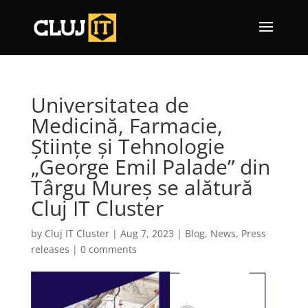
Universitatea de
Medicină, Farmacie,
Științe și Tehnologie
„George Emil Palade” din
Târgu Mureș se alătură
Cluj IT Cluster
by
Cluj IT Cluster
|
Aug 7, 2023
|
Blog
,
News
,
Press
releases
|
0 comments