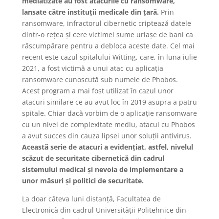
mediatizate au fost atacurile cu ransomware,
lansate către instituții medicale din țară.
Prin
ransomware, infractorul cibernetic criptează datele
dintr-o rețea și cere victimei sume uriașe de bani ca
răscumpărare pentru a debloca aceste date. Cel mai
recent este cazul spitalului Witting, care, în luna iulie
2021, a fost victimă a unui atac cu aplicația
ransomware cunoscută sub numele de Phobos.
Acest program a mai fost utilizat în cazul unor
atacuri similare ce au avut loc în 2019 asupra a patru
spitale. Chiar dacă vorbim de o aplicație ransomware
cu un nivel de complexitate mediu, atacul cu Phobos
a avut succes din cauza lipsei unor soluții antivirus.
Această serie de atacuri a evidențiat, astfel, nivelul
scăzut de securitate cibernetică din cadrul
sistemului medical și nevoia de implementare a
unor măsuri și politici de securitate.
La doar câteva luni distanță, Facultatea de
Electronică din cadrul Universității Politehnice din