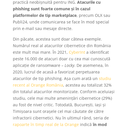
practică neobișnuită pentru ING.
Atacurile cu
phishing sunt foarte comune și în cazul
platformelor de tip marketplace
, precum OLX sau
Publi24, unde comunicarea se face în mod special
prin e-mail sau mesaje directe.
Din păcate, acestea sunt doar câteva exemple.
Numărul real al atacurilor cibernetice din România
este mult mai mare. În 2021,
CyberInt
a identificat
peste 16.000 de atacuri doar cu cea mai cunoscută
aplicație de ransomware –
Locky
. De asemenea, în
2020, lucrul de acasă a favorizat perpetuarea
atacurilor de tip phishing. Așa cum arată un
studiu
recent al Orange România
, acestea au totalizat 32%
din totalul atacurilor monitorizate. Conform aceluiași
studiu, cele mai multe amenințări cibernetice (29%)
au fost de nivel critic. Totodată, București, Iași și
Timișoara sunt orașele cel mai căutate de către
infractorii cibernetici. Nu în ultimul rând, seria de
rapoarte în timp real de la Orange
indică
în mod