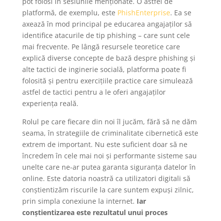
pot folosi în sesiunile menționate. O astfel de
platformă, de exemplu, este
PhishEnterprise
. Ea se
axează în mod principal pe educarea angajaților să
identifice atacurile de tip phishing – care sunt cele
mai frecvente. Pe lângă resursele teoretice care
explică diverse concepte de bază despre phishing și
alte tactici de inginerie socială, platforma poate fi
folosită și pentru exercițiile practice care simulează
astfel de tactici pentru a le oferi angajaților
experiența reală.
Rolul pe care fiecare din noi îl jucăm, fără să ne dăm
seama, în strategiile de criminalitate cibernetică este
extrem de important. Nu este suficient doar să ne
încredem în cele mai noi și performante sisteme sau
unelte care ne-ar putea garanta siguranța datelor în
online. Este datoria noastră ca utilizatori digitali să
conștientizăm riscurile la care suntem expuși zilnic,
prin simpla conexiune la internet.
Iar
conștientizarea este rezultatul unui proces