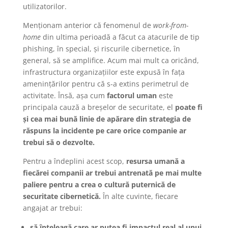
utilizatorilor.
Menționam anterior că fenomenul de
work-from-
home
din ultima perioadă a făcut ca atacurile de tip
phishing, în special, și riscurile cibernetice, în
general, să se amplifice. Acum mai mult ca oricând,
infrastructura organizațiilor este expusă în fața
amenințărilor pentru că s-a extins perimetrul de
activitate. Însă, așa cum
factorul uman
este
principala cauză a breșelor de securitate, el
poate fi
și cea mai bună linie de apărare din strategia de
răspuns la incidente pe care orice companie ar
trebui să o dezvolte.
Pentru a îndeplini acest scop,
resursa umană a
fiecărei companii ar trebui antrenată pe mai multe
paliere pentru a crea o cultură puternică de
securitate cibernetică.
În alte cuvinte, fiecare
angajat ar trebui:
să înțeleagă care ar putea fi impactul real al unui