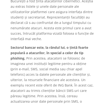
București a fost ținta atacatorilor cibernetici. Aceștia
au extras listele și unele date personale ale
utilizatorilor platformei care asigura interfața dintre
studenți și secretariat. Reprezentanții facultății au
declarat că s-au confruntat de-a lungul timpului cu
nenumărate atacuri. Acesta este primul care a avut
succes, întrucât platforma vizată folosea o funcție de
interfață mai veche.
Sectorul bancar este, la rândul lui, o țintă foarte
populară a atacurilor, în special a celor de tip
phishing.
Prin acestea, atacatorii se folosesc de
imaginea unei instituții legitime pentru a obține
(prin e-mail, SMS, social media sau chiar apel
telefonic) acces la datele personale ale clienților și,
ulterior, la resursele financiare ale acestora. Un
exemplu recent este oferit de ING Bank. În acest caz,
atacatorii au trimis clienților băncii SMS-uri care
păreau legitime. Prin acestea, însă, cereau
actualizarea unor date personale prin SMS, o