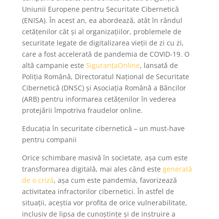
Uniunii Europene pentru Securitate Cibernetică
(ENISA). În acest an, ea abordează, atât în rândul
cetățenilor cât și al organizațiilor, problemele de
securitate legate de digitalizarea vieții de zi cu zi,
care a fost accelerată de pandemia de COVID-19. O
altă campanie este
SiguranțaOnline
, lansată de
Poliția Română, Directoratul Național de Securitate
Cibernetică (DNSC) și Asociația Română a Băncilor
(ARB) pentru informarea cetățenilor în vederea
protejării împotriva fraudelor online.
Educația în securitate cibernetică – un must-have
pentru companii
Orice schimbare masivă în societate, așa cum este
transformarea digitală, mai ales când este
generată
de o criză
, așa cum este pandemia, favorizează
activitatea infractorilor cibernetici. În astfel de
situații, aceștia vor profita de orice vulnerabilitate,
inclusiv de lipsa de cunoștințe și de instruire a