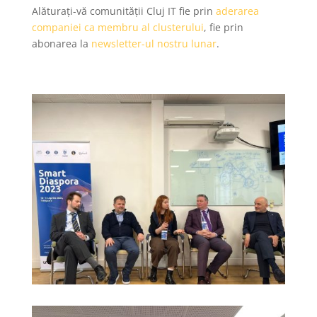
Alăturați-vă comunității Cluj IT fie prin
aderarea
companiei ca membru al clusterului
, fie prin
abonarea la
newsletter-ul nostru lunar
.