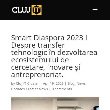
Smart Diaspora 2023 I
Despre transfer
tehnologic în dezvoltarea
ecosistemului de
cercetare, inovare și
antreprenoriat.
by
Cluj IT Cluster
|
Apr 19, 2023
|
Blog
,
News
,
Updates / Latest News
|
0 comments