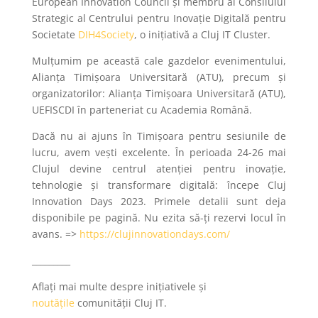
European Innovation Council și membru al Consliului
Strategic al Centrului pentru Inovație Digitală pentru
Societate
DIH4Society
, o inițiativă a Cluj IT Cluster.
Mulțumim pe această cale gazdelor evenimentului,
Alianța Timișoara Universitară (ATU), precum și
organizatorilor: Alianța Timișoara Universitară (ATU),
UEFISCDI în parteneriat cu Academia Română.
Dacă nu ai ajuns în Timișoara pentru sesiunile de
lucru, avem vești excelente. În perioada 24-26 mai
Clujul devine centrul atenției pentru inovație,
tehnologie și transformare digitală: începe Cluj
Innovation Days 2023. Primele detalii sunt deja
disponibile pe pagină. Nu ezita să-ți rezervi locul în
avans. =>
https://clujinnovationdays.com/
_________
Aflați mai multe despre inițiativele și
noutățile
comunității Cluj IT.