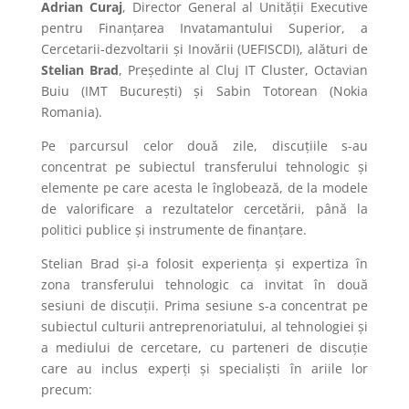
Adrian Curaj
, Director General al Unității Executive
pentru Finanțarea Invatamantului Superior, a
Cercetarii-dezvoltarii și Inovării (UEFISCDI), alături de
Stelian Brad
, Președinte al Cluj IT Cluster, Octavian
Buiu (IMT București) și Sabin Totorean (Nokia
Romania).
Pe parcursul celor două zile, discuțiile s-au
concentrat pe subiectul transferului tehnologic și
elemente pe care acesta le înglobează, de la modele
de valorificare a rezultatelor cercetării, până la
politici publice și instrumente de finanțare.
Stelian Brad și-a folosit experiența și expertiza în
zona transferului tehnologic ca invitat în două
sesiuni de discuții. Prima sesiune s-a concentrat pe
subiectul culturii antreprenoriatului, al tehnologiei și
a mediului de cercetare, cu parteneri de discuție
care au inclus experți și specialiști în ariile lor
precum: