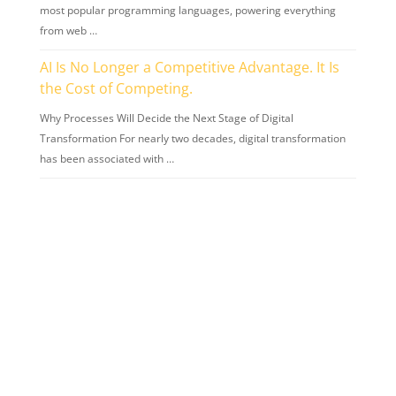
most popular programming languages, powering everything
from web …
AI Is No Longer a Competitive Advantage. It Is
the Cost of Competing.
Why Processes Will Decide the Next Stage of Digital
Transformation For nearly two decades, digital transformation
has been associated with …
European digital identity tested in Cluj by
Babeș-Bolyai University: from student ID to
library card, through EUDI Wallet
While most discussions around the European Digital Identity
Wallet (EUDI Wallet) are still taking place at the level of strategy,
…
The European technological sovereignty
package – a change in the EU’s approach to
digital autonomy