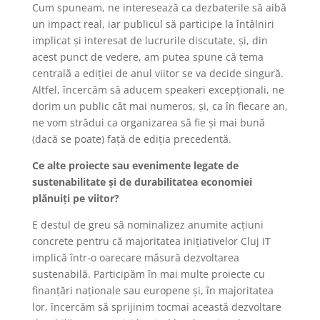
Cum spuneam, ne interesează ca dezbaterile să aibă
un impact real, iar publicul să participe la întâlniri
implicat și interesat de lucrurile discutate, și, din
acest punct de vedere, am putea spune că tema
centrală a ediției de anul viitor se va decide singură.
Altfel, încercăm să aducem speakeri excepționali, ne
dorim un public cât mai numeros, și, ca în fiecare an,
ne vom strădui ca organizarea să fie și mai bună
(dacă se poate) față de ediția precedentă.
Ce alte proiecte sau evenimente legate de
sustenabilitate și de durabilitatea economiei
plănuiți pe viitor?
E destul de greu să nominalizez anumite acțiuni
concrete pentru că majoritatea inițiativelor Cluj IT
implică într-o oarecare măsură dezvoltarea
sustenabilă. Participăm în mai multe proiecte cu
finanțări naționale sau europene și, în majoritatea
lor, încercăm să sprijinim tocmai această dezvoltare