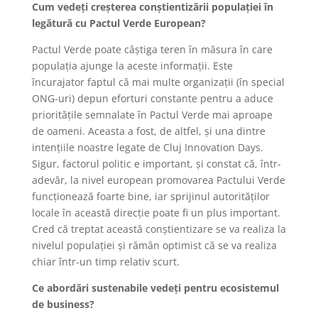
Cum vedeți creșterea conștientizării populației în
legătură cu Pactul Verde European?
Pactul Verde poate câștiga teren în măsura în care
populația ajunge la aceste informații. Este
încurajator faptul că mai multe organizații (în special
ONG-uri) depun eforturi constante pentru a aduce
prioritățile semnalate în Pactul Verde mai aproape
de oameni. Aceasta a fost, de altfel, și una dintre
intențiile noastre legate de Cluj Innovation Days.
Sigur, factorul politic e important, și constat că, într-
adevăr, la nivel european promovarea Pactului Verde
funcționează foarte bine, iar sprijinul autorităților
locale în această direcție poate fi un plus important.
Cred că treptat această conștientizare se va realiza la
nivelul populației și rămân optimist că se va realiza
chiar într-un timp relativ scurt.
Ce abordări sustenabile vedeți pentru ecosistemul
de business?