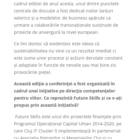
cadrul ediției de anul acesta, unul dintre punctele
centrale de discuție a fost dedicat noilor lanțuri
valorice și a modelelor de business apărute ca
urmare a colaborările transnaționale susținute de
proiecte de anvergură la nivel european.
Ce îmi doresc să evidențiez este ideea că
sustenabilitatea nu vine ca un rezultat imediat ci
este suma unor procese și acțiuni derulate constant
și adaptate în funcție de nevoile sau mai bine zis
provocările pieței.
Această ediţie a conferinţei a fost organizată în
cadrul unei iniţiative pe direcţia competenţelor
pentru viitor. Ce reprezintă Future Skills și ce v-ați
propus prin această inițiativă?
Future Skills este unul din proiectele finanțate prin
Programul Operațional Capital Uman 2014-2020, pe
care Cluj IT Cluster îl implementează în parteneriat
cu Asociația Patronilor și Meseriașilor Cluj și cu