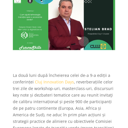
La două luni după încheierea celei de-a 9-a ediții a
conferinței
Cluj Innovation Days
, reverberațiile celor
trei zile de workshop-uri, masterclass-uri, discursuri
key note și dezbateri tematice care au reunit invitaţi
de calibru internațional și peste 900 de participanți
de pe patru continente (Europa, Asia, Africa și
America de Sud), ne aduc în prim plan acțiuni și
strategii practice de aliniere cu obiectivele Comisiei
Europene legate de tranziția verde (green transition)