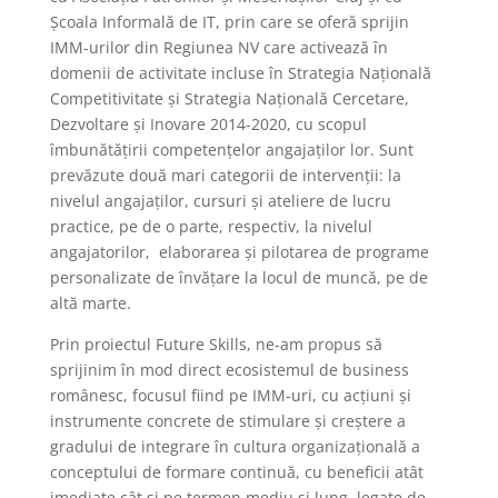
Școala Informală de IT, prin care se oferă sprijin
IMM-urilor din Regiunea NV care activează în
domenii de activitate incluse în Strategia Națională
Competitivitate și Strategia Națională Cercetare,
Dezvoltare și Inovare 2014-2020, cu scopul
îmbunătățirii competențelor angajaților lor. Sunt
prevăzute două mari categorii de intervenții: la
nivelul angajaților, cursuri și ateliere de lucru
practice, pe de o parte, respectiv, la nivelul
angajatorilor, elaborarea și pilotarea de programe
personalizate de învățare la locul de muncă, pe de
altă marte.
Prin proiectul Future Skills, ne-am propus să
sprijinim în mod direct ecosistemul de business
românesc, focusul fiind pe IMM-uri, cu acțiuni și
instrumente concrete de stimulare și creștere a
gradului de integrare în cultura organizațională a
conceptului de formare continuă, cu beneficii atât
imediate cât și pe termen mediu și lung, legate de