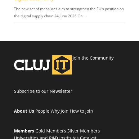
The new set of measures aim to strengthen the EU’s position on
the digital supply chain 24 June 2026 On …
Join the Community
Subscribe to our Newsletter
About Us
People
Why Join
How to Join
Members
Gold Members
Silver Members
Universities and R&D Institutes
Catalyst