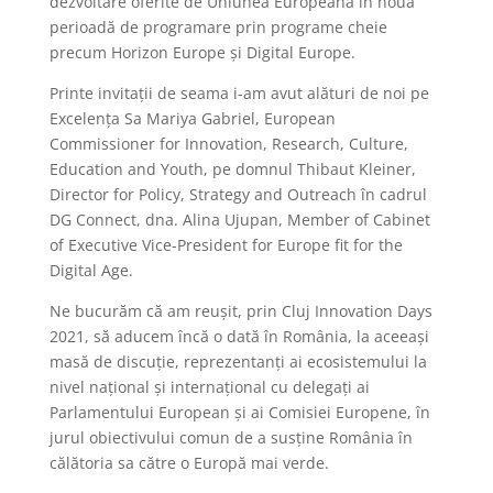
dezvoltare oferite de Uniunea Europeană în noua
perioadă de programare prin programe cheie
precum Horizon Europe și Digital Europe.
Printe invitații de seama i-am avut alături de noi pe
Excelența Sa Mariya Gabriel, European
Commissioner for Innovation, Research, Culture,
Education and Youth, pe domnul Thibaut Kleiner,
Director for Policy, Strategy and Outreach în cadrul
DG Connect, dna. Alina Ujupan, Member of Cabinet
of Executive Vice-President for Europe fit for the
Digital Age.
Ne bucurăm că am reușit, prin Cluj Innovation Days
2021, să aducem încă o dată în România, la aceeași
masă de discuție, reprezentanți ai ecosistemului la
nivel național și internațional cu delegați ai
Parlamentului European și ai Comisiei Europene, în
jurul obiectivului comun de a susține România în
călătoria sa către o Europă mai verde.