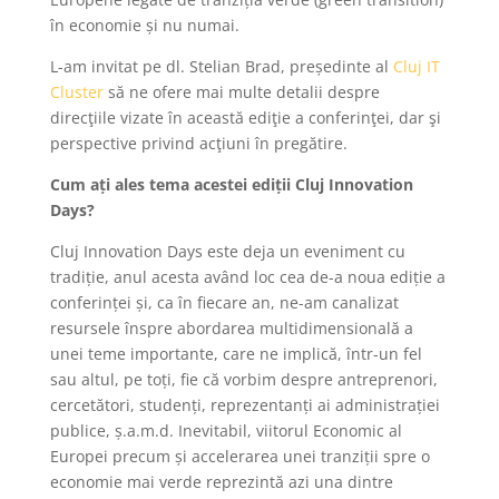
în economie și nu numai.
L-am invitat pe dl. Stelian Brad, președinte al
Cluj IT
Cluster
să ne ofere mai multe detalii despre
direcţiile vizate în această ediţie a conferinţei, dar şi
perspective privind acţiuni în pregătire.
Cum ați ales tema acestei ediții Cluj Innovation
Days?
Cluj Innovation Days este deja un eveniment cu
tradiție, anul acesta având loc cea de-a noua ediție a
conferinței și, ca în fiecare an, ne-am canalizat
resursele înspre abordarea multidimensională a
unei teme importante, care ne implică, într-un fel
sau altul, pe toți, fie că vorbim despre antreprenori,
cercetători, studenți, reprezentanți ai administrației
publice, ș.a.m.d. Inevitabil, viitorul Economic al
Europei precum și accelerarea unei tranziții spre o
economie mai verde reprezintă azi una dintre