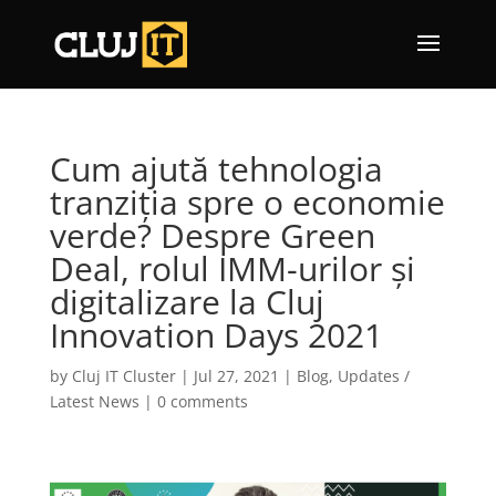
Cum ajută tehnologia
tranziția spre o economie
verde? Despre Green
Deal, rolul IMM-urilor și
digitalizare la Cluj
Innovation Days 2021
by
Cluj IT Cluster
|
Jul 27, 2021
|
Blog
,
Updates /
Latest News
|
0 comments