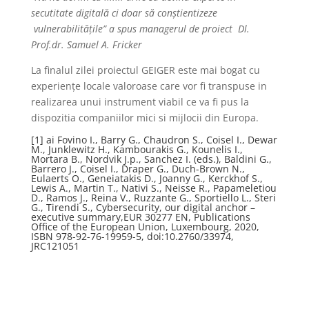
secutitate digitală ci doar să conștientizeze
vulnerabilitățile” a spus managerul de proiect Dl.
Prof.dr. Samuel A. Fricker
La finalul zilei proiectul GEIGER este mai bogat cu
experiențe locale valoroase care vor fi transpuse in
realizarea unui instrument viabil ce va fi pus la
dispozitia companiilor mici si mijlocii din Europa.
[1]
ai Fovino I., Barry G., Chaudron S., Coisel I., Dewar
M., Junklewitz H., Kambourakis G., Kounelis I.,
Mortara B., Nordvik J.p., Sanchez I. (eds.), Baldini G.,
Barrero J., Coisel I., Draper G., Duch-Brown N.,
Eulaerts O., Geneiatakis D., Joanny G., Kerckhof S.,
Lewis A., Martin T., Nativi S., Neisse R., Papameletiou
D., Ramos J., Reina V., Ruzzante G., Sportiello L., Steri
G., Tirendi S., Cybersecurity, our digital anchor –
executive summary,EUR 30277 EN, Publications
Office of the European Union, Luxembourg, 2020,
ISBN 978-92-76-19959-5, doi:10.2760/33974,
JRC121051