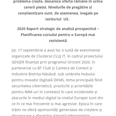
problema crește, deoarece oferta rămâne în urma
cererii pieței. Nivelurile de pregătire și
conștientizare sunt, de asemenea, inegale pe
teritoriul UE.
2020 Raport strategic de analiză prospectivă –
Planificarea cursului pentru o Europă mai
rezistentă
Joi, 17 septembrie a avut loc o suită de evenimente
organizate de Clusterul CLUJ IT, în cadrul proiectului
GEIGER finanțat prin programul Orizont 2020, în
parteneriat cu BT Club și Camera de Comerț și
Industrie Bistrița-Năsăud, sub umbrela Hubului
pentru Inovație Digitală DIH4S, tema principală fiind
securitatea cibernetică, practicile și prioritățile
pentru IMM-uri în contextul în care incidentele și
atacurile în mediul digital la nivelul Europei sunt din
ce în ce mai frecvente și mai agresive. Epoca în care
trăim ne oferă oportunități generoase de creștere și
dinamizare a afacerilor datorită tehnologiilor