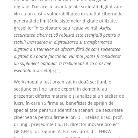
digitale. Dar aceste avantaje ale societăți digitalizate
vin cu un cost – vulnerabilitatea în spațiul cibernetic
generată de limitările sistemelor digitale utilizate,
greșelilor în exploatare sau reaua voință.
Astfel,
securitatea cibernetică robustă este esențială pentru a
stabili încrederea in digitalizarea si transformarea
digitala a sistemelor de afaceri, fără de care societatea
digitală nu poate funcționa. Nu mai poate fi considerat
un supliment opțional, ci trebuie văzut ca o nevoie
esențială a societății
.
[1]
Workshopul a fost organizat în două secțiuni, o
secțiune on line unde experți în domeniu au
prezentat diferite materiale și analize și un atelier de
lucru în care 15 firme au beneficiat de sprijin de
specialitate pentru a identifica scenarii de securitate
cibernetică pentru firmele lor. Dl. Stelian Brad, prof.
dr. ing., președinte Cluj IT, director inovare proiect
GEIGER și dl. Samuel A. Fricker, prof. dr., FHNW,