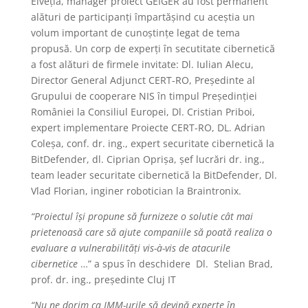
Elveția, manager proiect GEIGER au fost permanent
alături de participanți împartășind cu aceștia un
volum important de cunoștințe legat de tema
propusă. Un corp de experți în secutitate cibernetică
a fost alături de firmele invitate: Dl. Iulian Alecu,
Director General Adjunct CERT-RO, Președinte al
Grupului de cooperare NIS în timpul Președinției
României la Consiliul Europei, Dl. Cristian Priboi,
expert implementare Proiecte CERT-RO, DL. Adrian
Coleșa, conf. dr. ing., expert securitate cibernetică la
BitDefender, dl. Ciprian Oprișa, șef lucrări dr. ing.,
team leader securitate cibernetică la BitDefender, Dl.
Vlad Florian, inginer robotician la Braintronix.
“Proiectul își propune să furnizeze o solutie cât mai
prietenoasă care să ajute companiile să poată realiza o
evaluare a vulnerabilități vis-à-vis de atacurile
cibernetice
…” a spus în deschidere Dl. Stelian Brad,
prof. dr. ing., președinte Cluj IT
“Nu ne dorim ca IMM-urile să devină experte în