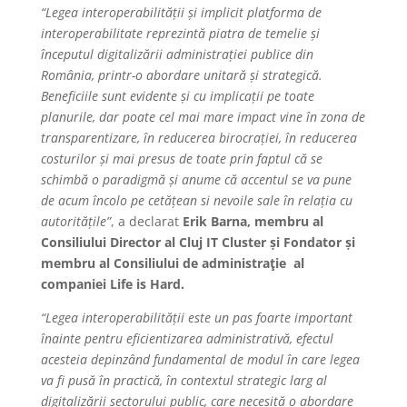
“Legea interoperabilității și implicit platforma de
interoperabilitate reprezintă piatra de temelie și
începutul digitalizării administrației publice din
România, printr-o abordare unitară și strategică.
Beneficiile sunt evidente și cu implicații pe toate
planurile, dar poate cel mai mare impact vine în zona de
transparentizare, în reducerea birocrației, în reducerea
costurilor și mai presus de toate prin faptul că se
schimbă o paradigmă și anume că accentul se va pune
de acum încolo pe cetățean si nevoile sale în relația cu
autoritățile”
, a declarat
Erik Barna, membru al
Consiliului Director al Cluj IT Cluster și Fondator și
membru al Consiliului de administra
ţ
ie al
companiei Life is Hard.
“Legea interoperabilității este un pas foarte important
înainte pentru eficientizarea administrativă, efectul
acesteia depinzând fundamental de modul în care legea
va fi pusă în practică, în contextul strategic larg al
digitalizării sectorului public, care necesită o abordare