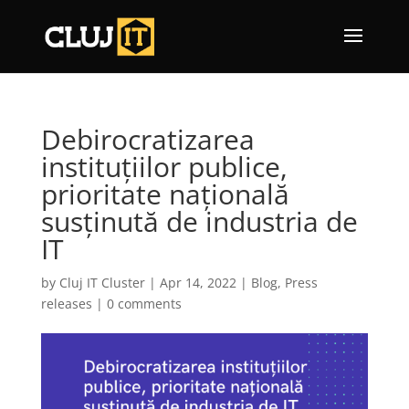
Debirocratizarea
instituțiilor publice,
prioritate națională
susținută de industria de
IT
by
Cluj IT Cluster
|
Apr 14, 2022
|
Blog
,
Press
releases
|
0 comments