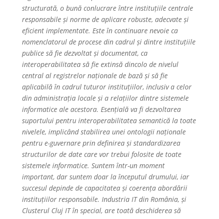
structurată, o bună conlucrare între instituțiile centrale
responsabile și norme de aplicare robuste, adecvate și
eficient implementate. Este în continuare nevoie ca
nomenclatorul de procese din cadrul și dintre instituțiile
publice să fie dezvoltat și documentat, ca
interoperabilitatea să fie extinsă dincolo de nivelul
central al registrelor naționale de bază și să fie
aplicabilă în cadrul tuturor instituțiilor, inclusiv a celor
din administrația locale și a relațiilor dintre sistemele
informatice ale acestora. Esențială va fi dezvoltarea
suportului pentru interoperabilitatea semantică la toate
nivelele, implicând stabilirea unei ontologii naționale
pentru e-guvernare prin definirea și standardizarea
structurilor de date care vor trebui folosite de toate
sistemele informatice. Suntem într-un moment
important, dar suntem doar la începutul drumului, iar
succesul depinde de capacitatea și coerența abordării
instituțiilor responsabile. Industria IT din România, și
Clusterul Cluj IT în special, are toată deschiderea să