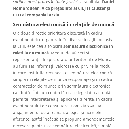
sprijine acest proces în toate fazele”
, a subliniat
Daniel
Homorodean, Vice președinte al Cluj IT Cluster și
CEO al companiei Arxia.
Semnătura electronică în relațiile de muncă
O a doua direcție prioritară discutată în cadrul
evenimentelor organizate în diverse locații, inclusiv
la Cluj, este cea a folosirii
semnăturii electronice în
relațiile de muncă.
Mediul de afaceri și
reprezentanții Inspectoratului Teritorial de Muncă
au furnizat informații valoroase cu privire la modul
în care instituția recunoaște semnătura electronică
simplă în relațiile de muncă (ex.pontaje) și în cadrul
contractelor de muncă prin semnătura electronică
calificată. Într-un context în care legislația actuală
permite interpretarea și aplicarea diferită, în cadrul
evenimentului de consultare, Comisia și-a luat
angajamentul de a reanaliza legea și normele
aferente, astfel încât să se propună amendamentele
necesare pentru ca semnătura electronică, simplă și